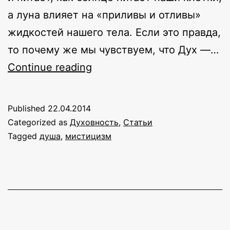
а луна влияет на «приливы и отливы»
жидкостей нашего тела. Если это правда,
то почему же мы чувствуем, что Дух —…
Элементы
Continue reading
Души:
cердце
Published
22.04.2014
пути
Categorized as
Духовность
,
Статьи
Tagged
душа
,
мистицизм