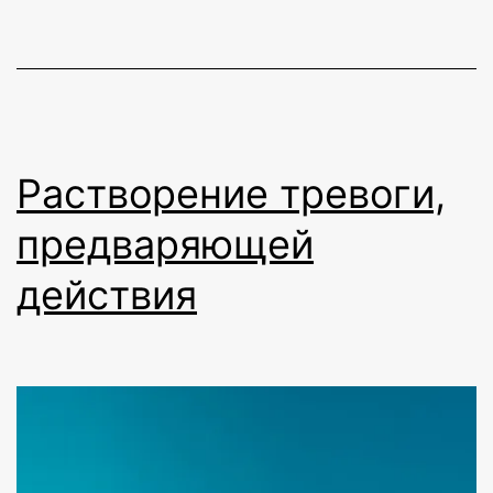
с
Радже
Далало
Часть
2:
Растворение тревоги,
«Изумл
и
предваряющей
любопы
действия