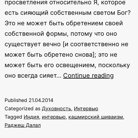
просветления относительно Я, которое
есть сияющий собственным светом Бог?
Это не может быть обретением своей
собственной формы, потому что оно
существует вечно [и соответственно не
может быть обретено снова]; это не
может быть его освещением, поскольку
You
оно всегда сияет…
Continue reading
have
to
Published
21.04.2014
find
Categorized as
Духовность
,
Интервью
out!
Tagged
Индия
,
интервью
,
кашмирский шиваизм
,
Раджеш Далал
Беседа