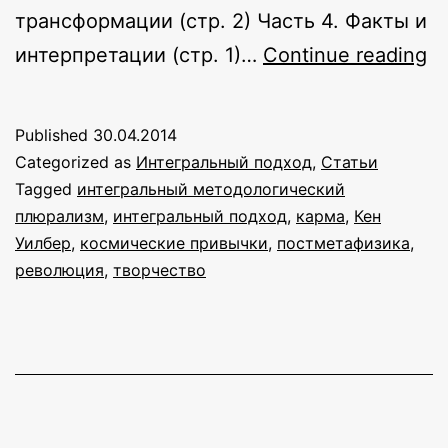
трансформации (стр. 2) Часть 4. Факты и
Ф
интерпретации (стр. 1)…
Continue reading
A:
И
Published
30.04.2014
э
Categorized as
Интегральный подход
,
Статьи
н
Tagged
интегральный методологический
плюрализм
,
интегральный подход
,
карма
,
Кен
п
Уилбер
,
космические привычки
,
постметафизика
,
к
революция
,
творчество