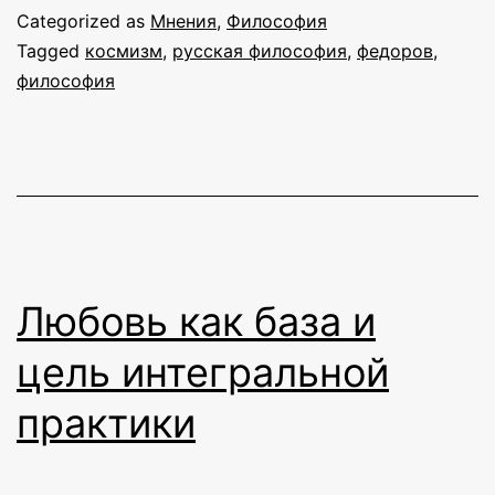
смерт
Categorized as
Мнения
,
Философия
Tagged
космизм
,
русская философия
,
федоров
,
философия
Любовь как база и
цель интегральной
практики