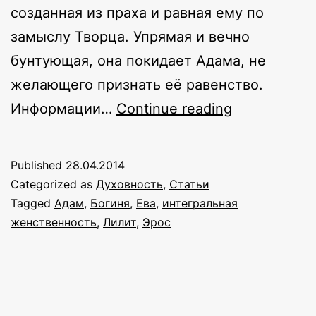
созданная из праха и равная ему по
замыслу Творца. Упрямая и вечно
бунтующая, она покидает Адама, не
желающего признать её равенство.
Лилит
Информации…
Continue reading
—
воплощени
Published
28.04.2014
женского
Categorized as
Духовность
,
Статьи
Эроса
Tagged
Адам
,
Богиня
,
Ева
,
интегральная
женственность
,
Лилит
,
Эрос