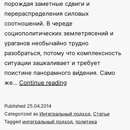
порождая заметные сдвиги и
перераспределения силовых
соотношений. В череде
социополитических землетрясений и
ураганов необычайно трудно
разобраться, потому что комплексность
ситуации зашкаливает и требует
поистине панорамного ви́дения. Само
На
же…
Continue reading
чьей
стороне
Published
25.04.2014
интегральное
Categorized as
Интегральный подход
,
Статьи
видение?
Tagged
интегральный подход
,
политика