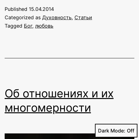
база
Published
15.04.2014
и
Categorized as
Духовность
,
Статьи
цель
Tagged
Бог
,
любовь
интегральной
практики
Об отношениях и их
многомерности
Dark Mode: