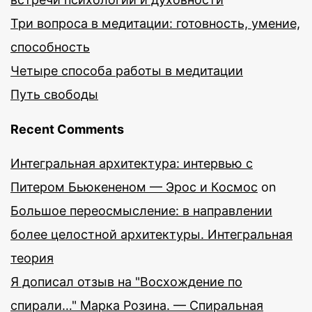
Три вопроса в медитации: готовность, умение,
способность
Четыре способа работы в медитации
Путь свободы
Recent Comments
Интегральная архитектура: интервью с
Питером Бьюкененом — Эрос и Космос
on
Большое переосмысление: в направлении
более целостной архитектуры. Интегральная
теория
Я дописал отзыв на "Восхождение по
спирали…" Марка Розина. — Спиральная