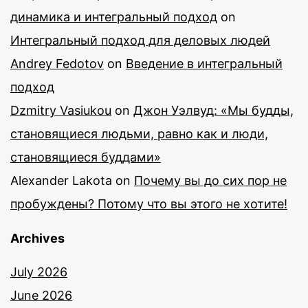
динамика и интегральный подход
on
Интегральный подход для деловых людей
Andrey Fedotov
on
Введение в интегральный
подход
Dzmitry Vasiukou
on
Джон Уэлвуд: «Мы будды,
становящиеся людьми, равно как и люди,
становящиеся буддами»
Alexander Lakota
on
Почему вы до сих пор не
пробуждены? Потому что вы этого не хотите!
Archives
July 2026
June 2026