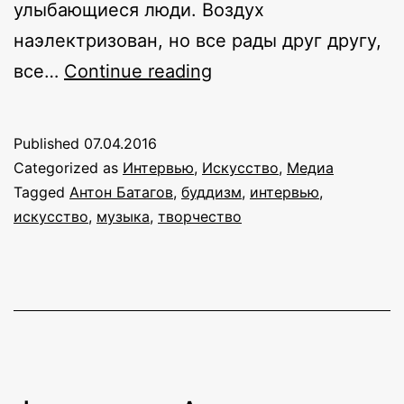
улыбающиеся люди. Воздух
наэлектризован, но все рады друг другу,
I
все…
Continue reading
Fear
No
Published
07.04.2016
More:
Categorized as
Интервью
,
Искусство
,
Медиа
интервью
Tagged
Антон Батагов
,
буддизм
,
интервью
,
искусство
,
музыка
,
творчество
с
композитором
и
пианистом
Антоном
Батаговым