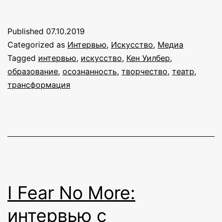
Лиске:
«Назначение
Published
07.10.2019
творчества
Categorized as
Интервью
,
Искусство
,
Медиа
—
Tagged
интервью
,
искусство
,
Кен Уилбер
,
образование
,
осознанность
,
творчество
,
театр
,
дать
трансформация
желание
по-
другому
жить»
I Fear No More:
интервью с