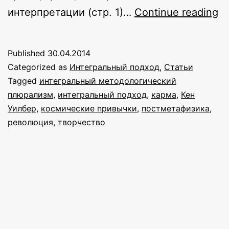
Ф
интерпретации (стр. 1)…
Continue reading
A:
И
Published
30.04.2014
э
Categorized as
Интегральный подход
,
Статьи
н
Tagged
интегральный методологический
плюрализм
,
интегральный подход
,
карма
,
Кен
п
Уилбер
,
космические привычки
,
постметафизика
,
к
революция
,
творчество