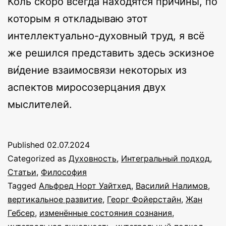
Коль скоро всегда находятся причины, по
которым я откладываю этот
интеллектуально-духовный труд, я всё
же решился представить здесь эскизное
ви́дение взаимосвязи некоторых из
аспектов миросозерцания двух
мыслителей.
Published
02.07.2024
Categorized as
Духовность
,
Интегральный подход
,
Статьи
,
Философия
Tagged
Альфред Норт Уайтхед
,
Василий Налимов
,
вертикальное развитие
,
Георг Фойерстайн
,
Жан
Гебсер
,
изменённые состояния сознания
,