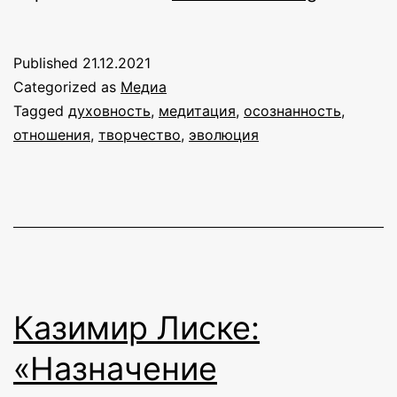
Festival:
онлайн-
Published
21.12.2021
фестива
Categorized as
Медиа
практик
Tagged
духовность
,
медитация
,
осознанность
,
отношения
,
творчество
,
эволюция
осознан
2–
9
января
Казимир Лиске:
«Назначение