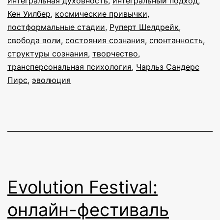
интегральная духовность
,
интегральный подход
,
Кен Уилбер
,
космические привычки
,
постформальные стадии
,
Руперт Шелдрейк
,
свобода воли
,
состояния сознания
,
спонтанность
,
структуры сознания
,
творчество
,
трансперсональная психология
,
Чарльз Сандерс
Пирс
,
эволюция
Evolution Festival:
онлайн-фестиваль