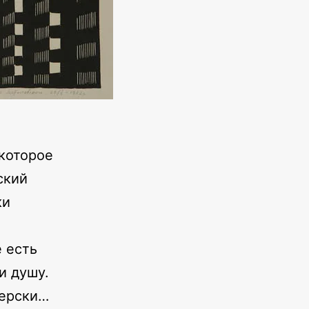
которое
ский
ки
е есть
и душу.
терски…