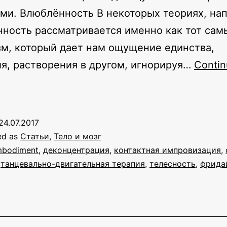
ми. Влюблённость В некоторых теориях, на
ность рассматривается именно как тот сам
м, который дает нам ощущение единства,
я, растворения в другом, игнорируя…
Conti
Расширяясь
до
размеров
24.07.2017
кеана.
ed as
Статьи
,
Тело и мозг
Эмбодимент-
bodiment
,
деконцентрация
,
контактная импровизация
,
,
танцевально-двигательная терапия
,
телесность
,
фрида
згляд
на
контактный
танец