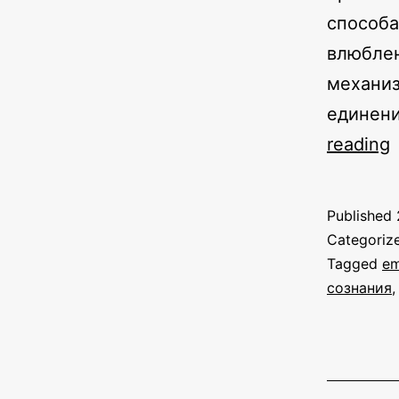
способа
влюблен
механиз
единени
reading
Published
о
Categoriz
Tagged
em
сознания
в