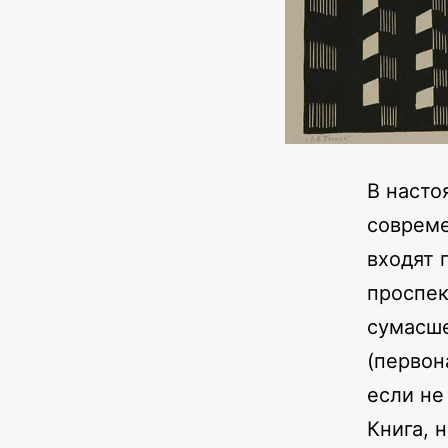
В насто
совреме
входят 
проспек
сумасше
(первон
если не
Книга, 