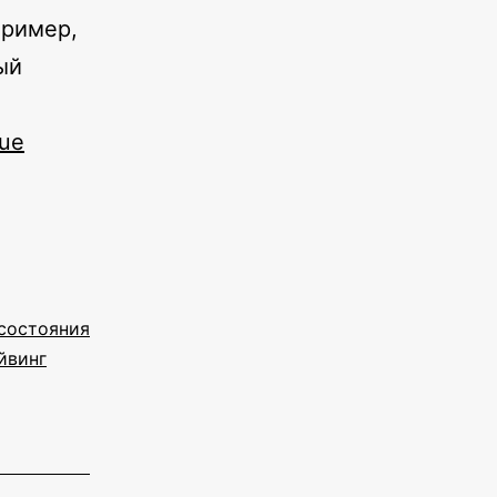
пример,
ый
nue
состояния
йвинг