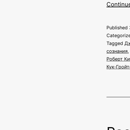
Continu
Published
Categoriz
Tagged
Д
сознания
Роберт Ки
Кук-Гройт