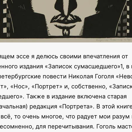
ящем эссе я делюсь своими впечатления от
нного издания «Записок сумасшедшего»1, в 
петербургские повести Николая Гоголя «Нев
т», «Нос», «Портрет» и, собственно, «Запис
дшего». Также в издание включена старая
ачальная) редакция «Портрета». В этой книг
 всё, то очень многое, что радует мои разум 
несомненно, для перечитывания. Гоголь мас