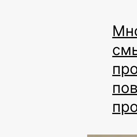
Мн
см
про
пов
про