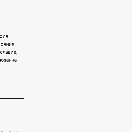
фия
тояния
славие
,
юзанна