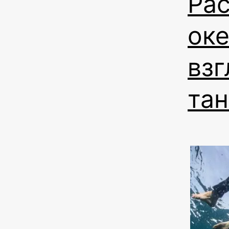
Ра
оке
взг
тан