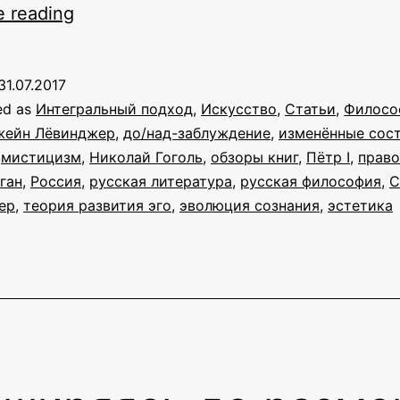
Многослойность
e reading
смыслов
в
31.07.2017
произведениях
ed as
Интегральный подход
,
Искусство
,
Статьи
,
Филосо
Гоголя:
жейн Лёвинджер
,
до/над-заблуждение
,
изменённые сос
,
мистицизм
,
Николай Гоголь
,
обзоры книг
,
Пётр I
,
право
о
ган
,
Россия
,
русская литература
,
русская философия
,
С
повестях
ер
,
теория развития эго
,
эволюция сознания
,
эстетика
«Невский
проспект»
и
«Портрет»