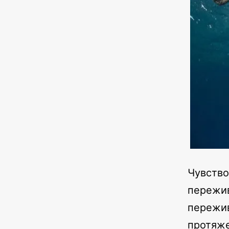
Чувство
пережив
пережив
протяже