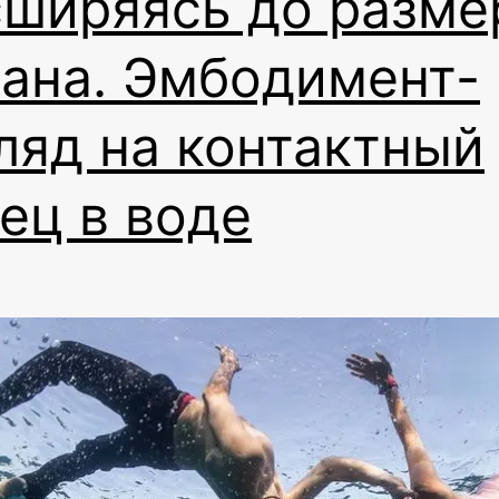
сширяясь до разме
ана. Эмбодимент-
ляд на контактный
ец в воде