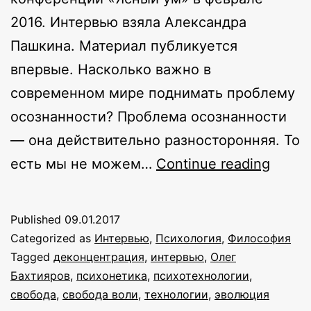
2016. Интервью взяла Александра
Пашкина. Материал публикуется
впервые. Насколько важно в
современном мире поднимать проблему
осознанности? Проблема осознанности
— она действительно разносторонняя. То
Осозн
есть мы не можем…
Continue reading
управ
эволю
Published
09.01.2017
интер
Categorized as
Интервью
,
Психология
,
Философия
с
Tagged
деконцентрация
,
интервью
,
Олег
Бахтияров
,
психонетика
,
психотехнологии
,
Олег
свобода
,
свобода воли
,
технологии
,
эволюция
Бахт