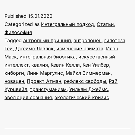
и
киборги
Published
15.01.2020
на
Categorized as
Интегральный подход
,
Статьи
,
безжизненном
Философия
Tagged
антропный принцип
,
антропоцен
,
гипотеза
пустыре:
Геи
,
Джеймс Лавлок
,
изменение климата
,
Илон
критика
Маск
,
интегральная биоэтика
,
искусственный
Джеймса
интеллект
,
квалия
,
Кевин Келли
,
Кен Уилбер
,
киборги
,
Линн Маргулис
,
Майкл Зиммерман
Лавлока
,
новацен
,
Проект Атман
,
рефлекс свободы
,
Рэй
Курцвейл
,
трансгуманизм
,
Уильям Джеймс
,
эволюция сознания
,
экологический кризис