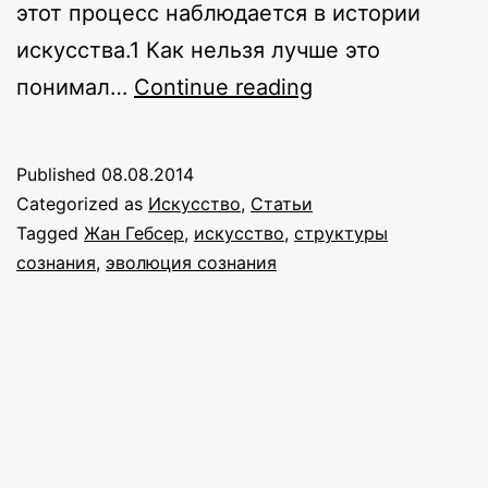
этот процесс наблюдается в истории
искусства.1 Как нельзя лучше это
Искусство
понимал…
Continue reading
и
эволюция
Published
08.08.2014
сознания.
Categorized as
Искусство
,
Статьи
Часть
Tagged
Жан Гебсер
,
искусство
,
структуры
сознания
,
эволюция сознания
1:
горизонтальная
эволюция