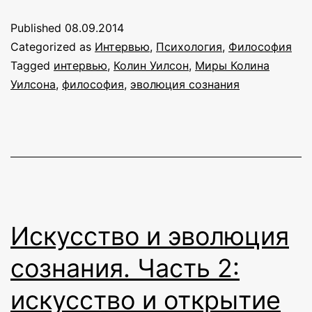
сторо
Published
08.09.2014
Постор
Categorized as
Интервью
,
Психология
,
Философия
интер
Tagged
интервью
,
Колин Уилсон
,
Миры Колина
Уилсона
,
философия
,
эволюция сознания
с
Колин
Уилсо
Искусство и эволюция
сознания. Часть 2:
искусство и открытие