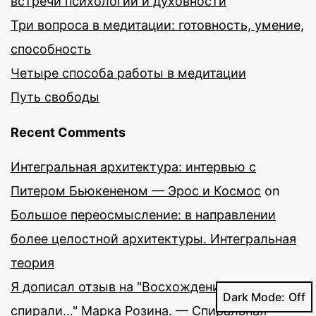
встречи психологии и духовности
Три вопроса в медитации: готовность, умение,
способность
Четыре способа работы в медитации
Путь свободы
Recent Comments
Интегральная архитектура: интервью с
Питером Бьюкененом — Эрос и Космос
on
Большое переосмысление: в направлении
более целостной архитектуры. Интегральная
теория
Я дописал отзыв на "Восхождение по
Dark Mode:
спирали…" Марка Розина. — Спиральная