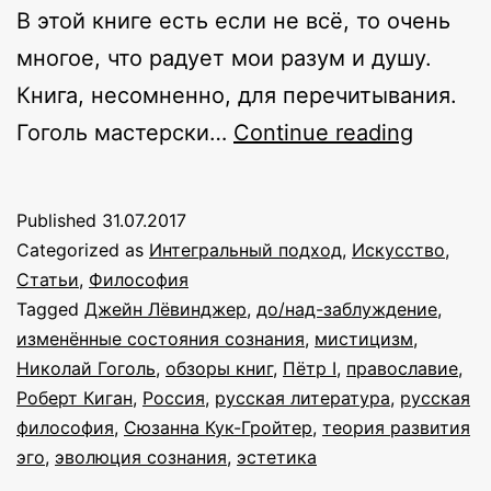
В этой книге есть если не всё, то очень
многое, что радует мои разум и душу.
Книга, несомненно, для перечитывания.
Многос
Гоголь мастерски…
Continue reading
смысл
в
Published
31.07.2017
произв
Categorized as
Интегральный подход
,
Искусство
,
Гоголя:
Статьи
,
Философия
Tagged
Джейн Лёвинджер
,
до/над-заблуждение
,
о
изменённые состояния сознания
,
мистицизм
,
повест
Николай Гоголь
,
обзоры книг
,
Пётр I
,
православие
,
«Невск
Роберт Киган
,
Россия
,
русская литература
,
русская
философия
,
Сюзанна Кук-Гройтер
,
теория развития
проспе
эго
,
эволюция сознания
,
эстетика
и