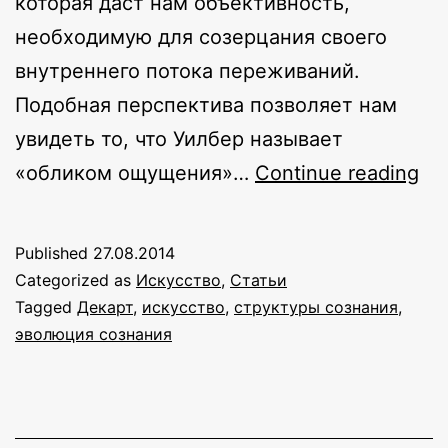
которая даст нам объективность,
необходимую для созерцания своего
внутреннего потока переживаний.
Подобная перспектива позволяет нам
увидеть то, что Уилбер называет
Ис
«обликом ощущения»…
Continue reading
и
эв
Published
27.08.2014
со
Categorized as
Искусство
,
Статьи
Ча
Tagged
Декарт
,
искусство
,
структуры сознания
,
эволюция сознания
2:
ис
и
от