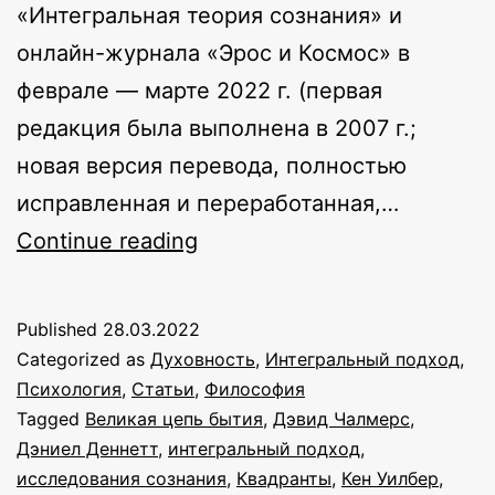
«Интегральная теория сознания» и
онлайн-журнала «Эрос и Космос» в
феврале — марте 2022 г. (первая
редакция была выполнена в 2007 г.;
новая версия перевода, полностью
исправленная и переработанная,…
Интегральная
Continue reading
теория
сознания
Published
28.03.2022
Categorized as
Духовность
,
Интегральный подход
,
Психология
,
Статьи
,
Философия
Tagged
Великая цепь бытия
,
Дэвид Чалмерс
,
Дэниел Деннетт
,
интегральный подход
,
исследования сознания
,
Квадранты
,
Кен Уилбер
,