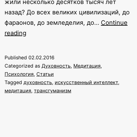
жили несколько десятков тысяч лет
назад? До всех великих цивилизаций, до
фараонов, до земледелия, до…
Continue
К
reading
вопросу
о
Published
02.02.2016
жизненной
Categorized as
Духовность
,
Медитация
,
необходимости
Психология
,
Статьи
Tagged
духовность
,
искусственный интеллект
,
раскрытия
медитация
,
трансгуманизм
человечности