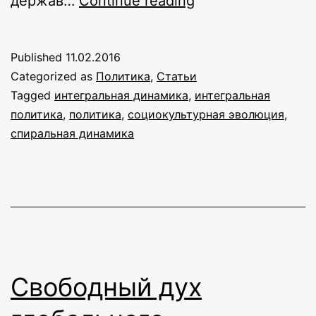
держав…
Continue reading
взгляд
на
Published
11.02.2016
проблемы
Categorized as
Политика
,
Статьи
национальной
Tagged
интегральная динамика
,
интегральная
политика
,
политика
,
социокультурная эволюция
,
идентичности
спиральная динамика
Свободный дух