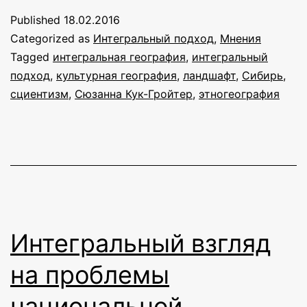
интегральной
Published
18.02.2016
географии
Categorized as
Интегральный подход
,
Мнения
Tagged
интегральная география
,
интегральный
подход
,
культурная география
,
ландшафт
,
Сибирь
,
сциентизм
,
Сюзанна Кук-Гройтер
,
этногеография
Интегральный взгляд
на проблемы
национальной