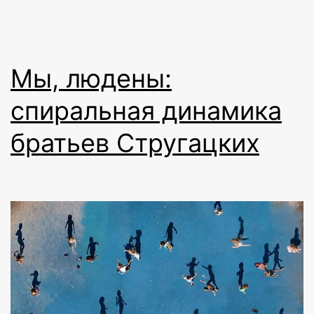
Мы, людены:
спиральная динамика
братьев Стругацких