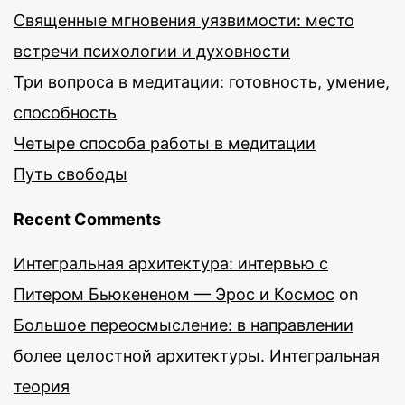
Священные мгновения уязвимости: место
встречи психологии и духовности
Три вопроса в медитации: готовность, умение,
способность
Четыре способа работы в медитации
Путь свободы
Recent Comments
Интегральная архитектура: интервью с
Питером Бьюкененом — Эрос и Космос
on
Большое переосмысление: в направлении
более целостной архитектуры. Интегральная
теория