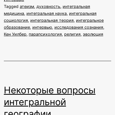
Tagged
атеизм
,
духовность
,
интегральная
интегрального
медицина
,
интегральная наука
,
интегральная
подхода:
социология
,
интегральная теория
,
интегральное
интервью
образование
,
интервью
,
исследования сознания
,
Кен Уилбер
,
парапсихология
с
,
религия
,
эволюция
Александром
Малаховым
Некоторые вопросы
интегральной
географии