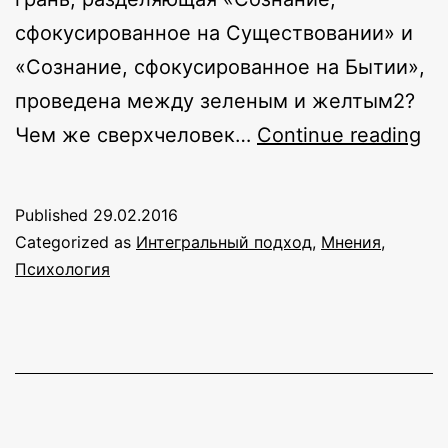
сфокусированное на Существовании» и
«Сознание, сфокусированное на Бытии»,
проведена между зеленым и желтым2?
Мы
Чем же сверхчеловек…
Continue reading
лю
сп
Published
29.02.2016
ди
Categorized as
Интегральный подход
,
Мнения
,
бр
Психология
Ст