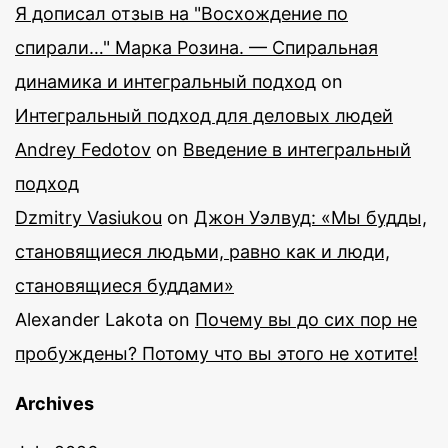
Я дописал отзыв на "Восхождение по
спирали…" Марка Розина. — Спиральная
динамика и интегральный подход
on
Интегральный подход для деловых людей
Andrey Fedotov
on
Введение в интегральный
подход
Dzmitry Vasiukou
on
Джон Уэлвуд: «Мы будды,
становящиеся людьми, равно как и люди,
становящиеся буддами»
Alexander Lakota
on
Почему вы до сих пор не
пробуждены? Потому что вы этого не хотите!
Archives