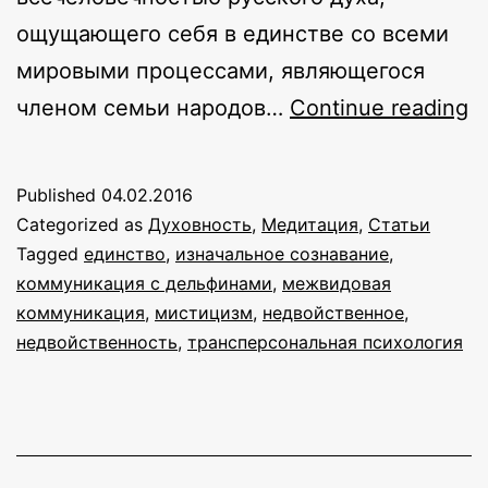
ощущающего себя в единстве со всеми
мировыми процессами, являющегося
С
членом семьи народов…
Continue reading
д
г
Published
04.02.2016
ч
Categorized as
Духовность
,
Медитация
,
Статьи
Tagged
единство
,
изначальное сознавание
,
коммуникация с дельфинами
,
межвидовая
коммуникация
,
мистицизм
,
недвойственное
,
недвойственность
,
трансперсональная психология