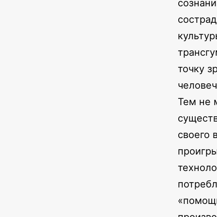
сознани
сострад
культур
трансгу
точку з
человеч
Тем не 
существ
своего 
проигры
техноло
потребл
«помощ
произво