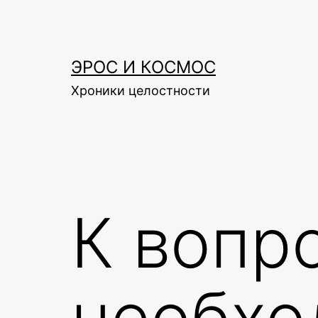
Skip
to
content
ЭРОС И КОСМОС
Хроники целостности
К вопр
необхо