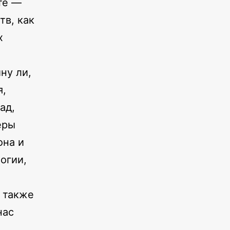
те —
тв, как
х
ну ли,
я,
ад,
еры
она и
огии,
 также
нас