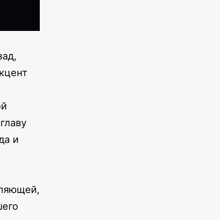
зад,
кцент
ой
 главу
да и
вляющей,
шего