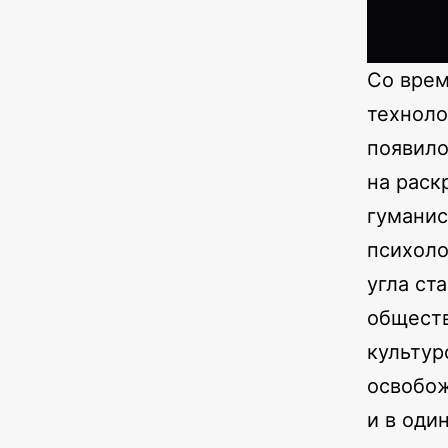
Со врем
техноло
появило
на раск
гуманис
психоло
угла ст
обществ
культур
освобож
и в оди