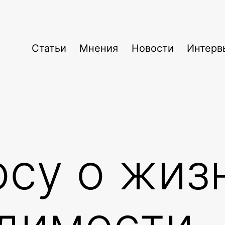
Статьи
Мнения
Новости
Интерв
осу о жиз
димости