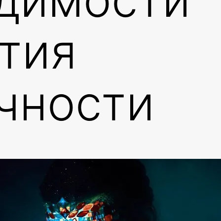
тия
чности