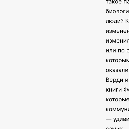
такое п
биологи
люди? К
изменен
изменил
или по 
которым
оказали
Верди и
книги Ф
которы
коммуни
— удиви
самих.