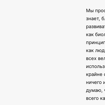
Мы прос
знает, 
развива
как био
принцип
как люд
всех ве
использ
крайне 
ничего 
думаю, 
всего к