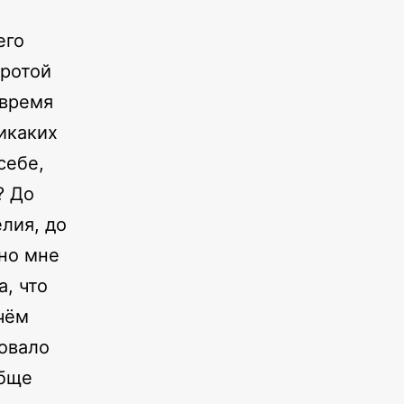
его
тротой
 время
икаких
себе,
? До
лия, до
чно мне
а, что
 чём
овало
обще