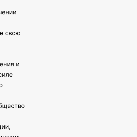
ечении
е свою
чения и
силе
о
общество
ии,
инских