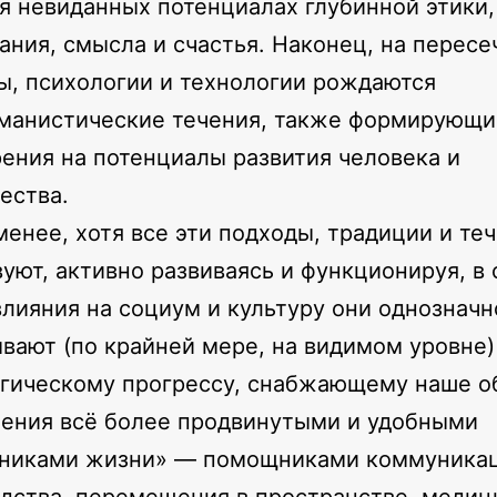
я невиданных потенциалах глубинной этики,
ания, смысла и счастья. Наконец, на перес
ы, психологии и технологии рождаются
манистические течения, также формирующи
рения на потенциалы развития человека и
ества.
менее, хотя все эти подходы, традиции и те
уют, активно развиваясь и функционируя, в 
влияния на социум и культуру они однозначн
вают (по крайней мере, на видимом уровне)
гическому прогрессу, снабжающему наше 
ения всё более продвинутыми и удобными
никами жизни» — помощниками коммуникац
дства, перемещения в пространстве, медиц