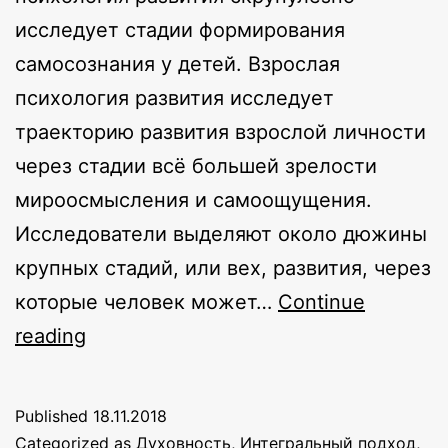
исследует стадии формирования
самосознания у детей. Взрослая
психология развития исследует
траекторию развития взрослой личности
через стадии всё большей зрелости
мироосмысления и самоощущения.
Исследователи выделяют около дюжины
крупных стадий, или вех, развития, через
которые человек может…
Continue
Пути
reading
пробуждения
и
Published
18.11.2018
взросления
Categorized as
Духовность
,
Интегральный подход
,