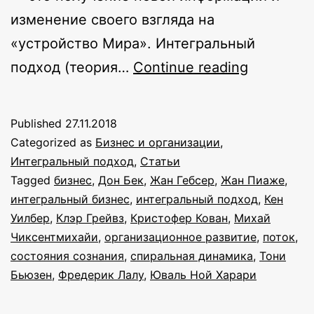
изменение своего взгляда на
«устройство Мира». Интегральный
Интеграл
подход (теория…
Continue reading
подход
для
Published
27.11.2018
деловых
Categorized as
Бизнес и организации
,
людей
Интегральный подход
,
Статьи
Tagged
бизнес
,
Дон Бек
,
Жан Гебсер
,
Жан Пиаже
,
интегральный бизнес
,
интегральный подход
,
Кен
Уилбер
,
Клэр Грейвз
,
Кристофер Кован
,
Михай
Чиксентмихайи
,
организационное развитие
,
поток
,
состояния сознания
,
спиральная динамика
,
Тони
Бьюзен
,
Фредерик Лалу
,
Юваль Ной Харари