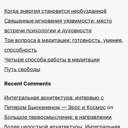
Когда энергия становится необузданной
Священные мгновения уязвимости: место
встречи психологии и духовности
Три вопроса в медитации: готовность, умение,
способность
Четыре способа работы в медитации
Путь свободы
Recent Comments
Интегральная архитектура: интервью с
Питером Бьюкененом — Эрос и Космос
on
Большое переосмысление: в направлении
более целостной архитектуры. Интегральная