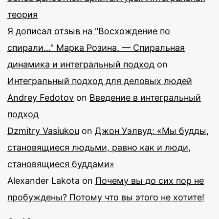
теория
Я дописал отзыв на "Восхождение по
спирали…" Марка Розина. — Спиральная
динамика и интегральный подход
on
Интегральный подход для деловых людей
Andrey Fedotov
on
Введение в интегральный
подход
Dzmitry Vasiukou
on
Джон Уэлвуд: «Мы будды,
становящиеся людьми, равно как и люди,
становящиеся буддами»
Alexander Lakota
on
Почему вы до сих пор не
пробуждены? Потому что вы этого не хотите!