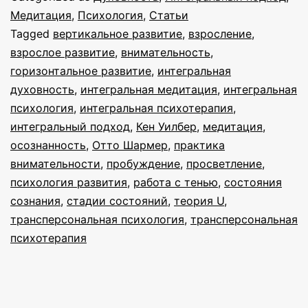
как
Медитация
,
Психология
,
Статьи
Tagged
вертикальное развитие
,
взросление
,
векторы
взрослое развитие
,
внимательность
,
развития
горизонтальное развитие
,
интегральная
к
духовность
,
интегральная медитация
,
интегральная
психология
большей
,
интегральная психотерапия
,
интегральный подход
,
Кен Уилбер
,
медитация
,
мудрости
осознанность
,
Отто Шармер
,
практика
и
внимательности
,
пробуждение
,
просветление
,
радости
психология развития
,
работа с тенью
,
состояния
сознания
,
стадии состояний
,
теория U
,
трансперсональная психология
,
трансперсональная
психотерапия