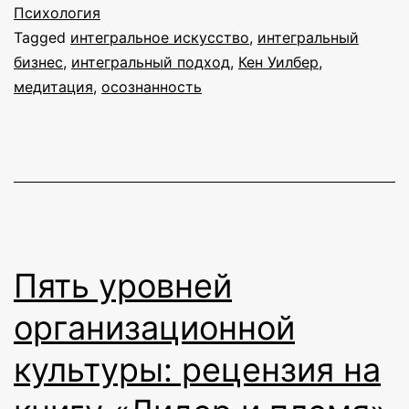
Психология
чело
Tagged
интегральное искусство
,
интегральный
бизн
бизнес
,
интегральный подход
,
Кен Уилбер
,
и
медитация
,
осознанность
искус
Конф
7–
9
октя
Пять уровней
организационной
культуры: рецензия на