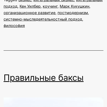
в
подход
,
Кен Уилбер
,
коучинг
,
Марк Кукушкин
,
и
организационное развитие
,
постмодернизм
,
н
системно-мыследеятельностный подход
,
философия
и
с
М
К
Правильные баксы