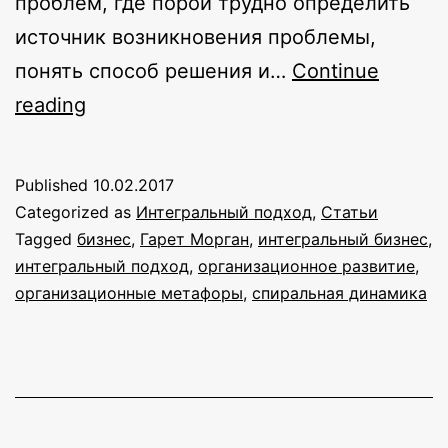
проблем, где порой трудно определить
источник возникновения проблемы,
понять способ решения и…
Continue
«Организационные
reading
метафоры»
через
Published
10.02.2017
призму
Categorized as
Интегральный подход
,
Статьи
интегрального
Tagged
бизнес
,
Гарет Морган
,
интегральный бизнес
,
интегральный подход
,
организационное развитие
,
подхода
организационные метафоры
,
спиральная динамика