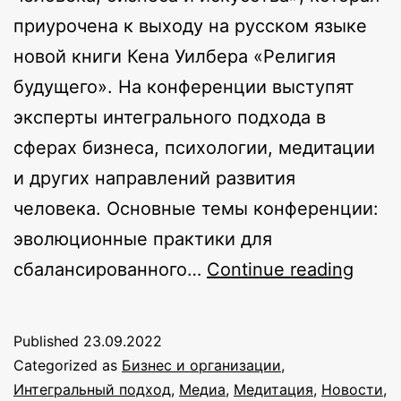
приурочена к выходу на русском языке
новой книги Кена Уилбера «Религия
будущего». На конференции выступят
эксперты интегрального подхода в
сферах бизнеса, психологии, медитации
и других направлений развития
человека. Основные темы конференции:
эволюционные практики для
Integ
сбалансированного…
Continue reading
Инте
подх
Published
23.09.2022
к
Categorized as
Бизнес и организации
,
эвол
Интегральный подход
,
Медиа
,
Медитация
,
Новости
,