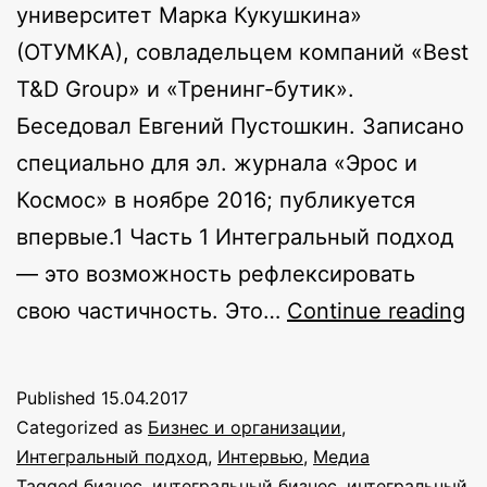
университет Марка Кукушкина»
(ОТУМКА), совладельцем компаний «Best
T&D Group» и «Тренинг-бутик».
Беседовал Евгений Пустошкин. Записано
специально для эл. журнала «Эрос и
Космос» в ноябре 2016; публикуется
впервые.1 Часть 1 Интегральный подход
— это возможность рефлексировать
«
свою частичность. Это…
Continue reading
п
—
Published
15.04.2017
м
Categorized as
Бизнес и организации
,
г
Интегральный подход
,
Интервью
,
Медиа
Tagged
бизнес
,
интегральный бизнес
,
интегральный