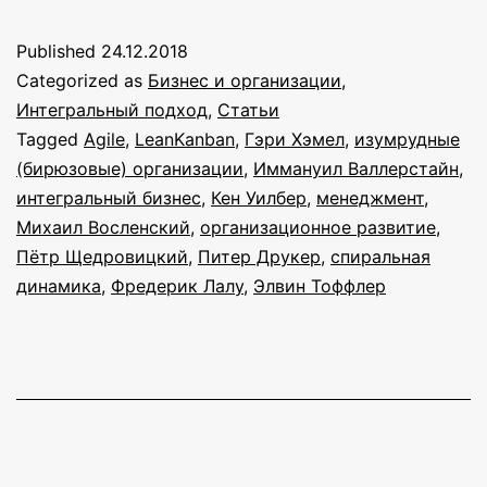
—
Published
24.12.2018
хайп
Categorized as
Бизнес и организации
,
или
Интегральный подход
,
Статьи
Tagged
Agile
,
LeanKanban
,
Гэри Хэмел
,
изумрудные
образ
(бирюзовые) организации
,
Иммануил Валлерстайн
,
будущего?
интегральный бизнес
,
Кен Уилбер
,
менеджмент
,
Михаил Восленский
,
организационное развитие
,
Пётр Щедровицкий
,
Питер Друкер
,
спиральная
динамика
,
Фредерик Лалу
,
Элвин Тоффлер