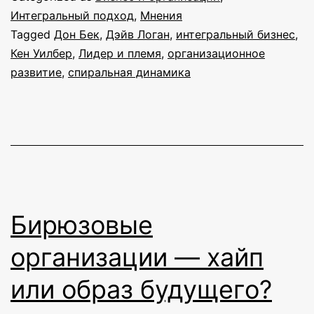
реце
Интегральный подход
,
Мнения
Tagged
Дон Бек
,
Дэйв Логан
,
интегральный бизнес
,
на
Кен Уилбер
,
Лидер и племя
,
организационное
книгу
развитие
,
спиральная динамика
«Лид
и
плем
Бирюзовые
организации — хайп
или образ будущего?