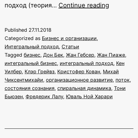
Интеграл
подход (теория…
Continue reading
подход
для
Published
27.11.2018
деловых
Categorized as
Бизнес и организации
,
людей
Интегральный подход
,
Статьи
Tagged
бизнес
,
Дон Бек
,
Жан Гебсер
,
Жан Пиаже
,
интегральный бизнес
,
интегральный подход
,
Кен
Уилбер
,
Клэр Грейвз
,
Кристофер Кован
,
Михай
Чиксентмихайи
,
организационное развитие
,
поток
,
состояния сознания
,
спиральная динамика
,
Тони
Бьюзен
,
Фредерик Лалу
,
Юваль Ной Харари