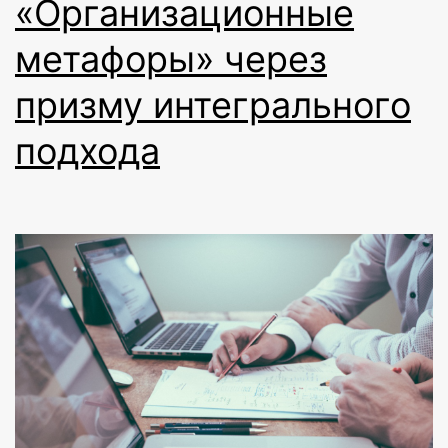
Фербер»
«Организационные
метафоры» через
призму интегрального
подхода