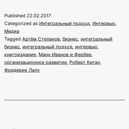
организации
и
Published
22.02.2017
будущее
Categorized as
Интегральный подход
,
Интервью
,
книги»:
Медиа
Tagged
Артём Степанов
,
бизнес
,
интегральный
интервью
бизнес
,
интегральный подход
,
интервью
,
с
книгоиздание
,
Манн Иванов и Фербер
,
Артёмом
организационное развитие
,
Роберт Киган
,
Фредерик Лалу
Степановым,
главным
редактором
«Манн,
Иванов
и