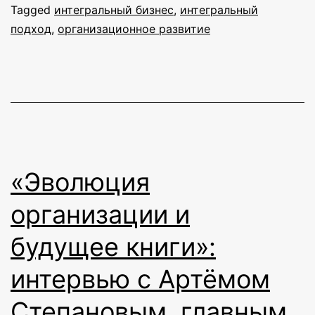
Tagged
интегральный бизнес
,
интегральный
управл
подход
,
организационное развитие
коммун
в
проект
«Эволюция
организации и
будущее книги»:
интервью с Артёмом
Степановым, главным