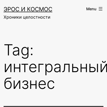
Skip
ЭРОС И КОСМОС
Menu
to
Хроники целостности
content
Tag:
интегральны
бизнес