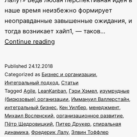
наше время неизбежно формирует
неоправданные завышенные ожидания, и
тогда возникает хайп1, — таков…
Бирюзовые
Continue reading
организации
—
Published
24.12.2018
хайп
Categorized as
Бизнес и организации
,
или
Интегральный подход
,
Статьи
Tagged
Agile
,
LeanKanban
,
Гэри Хэмел
,
изумрудные
образ
(бирюзовые) организации
,
Иммануил Валлерстайн
,
будущего?
интегральный бизнес
,
Кен Уилбер
,
менеджмент
,
Михаил Восленский
,
организационное развитие
,
Пётр Щедровицкий
,
Питер Друкер
,
спиральная
динамика
,
Фредерик Лалу
,
Элвин Тоффлер