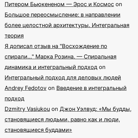
Питером Бьюкененом — Эрос и Космос
on
Большое переосмысление: в направлении
более целостной архитектуры. Интегральная
теория
Я дописал отзыв на "Восхождение по
спирали…" Марка Розина. — Спиральная
динамика и интегральный подход
on
Интегральный подход для деловых людей
Andrey Fedotov
on
Введение в интегральный
подход
Dzmitry Vasiukou
on
Джон Уэлвуд: «Мы будды,
становящиеся людьми, равно как и люди,
становящиеся буддами»