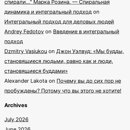
спирали…" Марка Розина. — Спиральная
динамика и интегральный подход
on
Интегральный подход для деловых людей
Andrey Fedotov
on
Введение в интегральный
подход
Dzmitry Vasiukou
on
Джон Уэлвуд: «Мы будды,
становящиеся людьми, равно как и люди,
становящиеся буддами»
Alexander Lakota
on
Почему вы до сих пор не
пробуждены? Потому что вы этого не хотите!
Archives
July 2026
June 2026