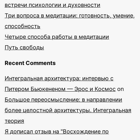
встречи психологии и духовности
Три вопроса в медитации: готовность, умение,
способность
Четыре способа работы в медитации
Путь свободы
Recent Comments
Интегральная архитектура: интервью с
Питером Бьюкененом — Эрос и Космос
on
Большое переосмысление: в направлении
более целостной архитектуры. Интегральная
теория
Я дописал отзыв на "Восхождение по