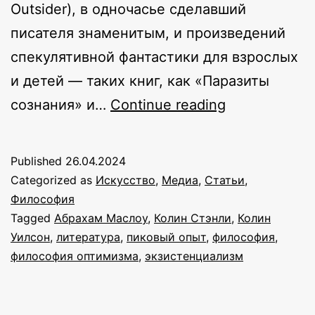
Outsider), в одночасье сделавший
писателя знаменитым, и произведений
спекулятивной фантастики для взрослых
и детей — таких книг, как «Паразиты
Колин
сознания» и…
Continue reading
Уилсон,
философия
Published
26.04.2024
оптимизма
Categorized as
Искусство
,
Медиа
,
Статьи
,
и
Философия
Tagged
Абрахам Маслоу
,
Колин Стэнли
,
Колин
новый
Уилсон
,
литература
,
пиковый опыт
,
философия
,
экзистенциа
философия оптимизма
,
экзистенциализм
беседа
с