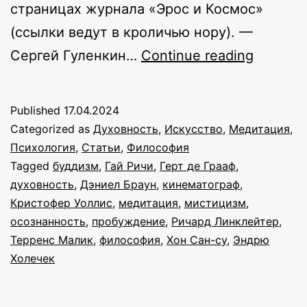
страницах журнала «Эрос и Космос»
(ссылки ведут в кроличью нору). —
Пальмы
Сергей Гуленкин…
Continue reading
говорят
что
Published
17.04.2024
всё
Categorized as
Духовность
,
Искусство
,
Медитация
,
возмож
Психология
,
Статьи
,
Философия
Tagged
буддизм
,
Гай Ричи
,
Герт де Грааф
,
пять
духовность
,
Дэниел Браун
,
кинематограф
,
фильмо
Кристофер Уоллис
,
медитация
,
мистицизм
,
о
осознанность
,
пробуждение
,
Ричард Линклейтер
,
Терренс Малик
,
философия
,
Хон Сан-су
,
Эндрю
пробуж
Холечек