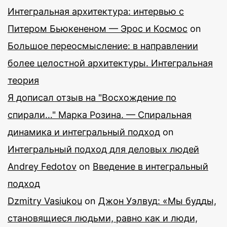
Интегральная архитектура: интервью с
Питером Бьюкененом — Эрос и Космос
on
Большое переосмысление: в направлении
более целостной архитектуры. Интегральная
теория
Я дописал отзыв на "Восхождение по
спирали…" Марка Розина. — Спиральная
динамика и интегральный подход
on
Интегральный подход для деловых людей
Andrey Fedotov
on
Введение в интегральный
подход
Dzmitry Vasiukou
on
Джон Уэлвуд: «Мы будды,
становящиеся людьми, равно как и люди,