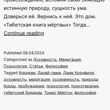
истинную природу, сущность ума.
Доверься ей. Вернись к ней. Это дом.
«Тибетская книга мёртвых» Тогда…
Кто
Continue reading
вы
на самом
Published
08.04.2024
деле?
Categorized as
Духовность
,
Медитация
,
Психология
,
Статьи
,
Философия
Tagged
буддизм
,
Далай-лама
,
Джек Корнфилд
,
духовность
,
медитация
,
осознанность
,
природа
будды
,
пробуждение
,
психология
,
психотерапия
,
тибетский буддизм
,
Томас Мертон
,
философия