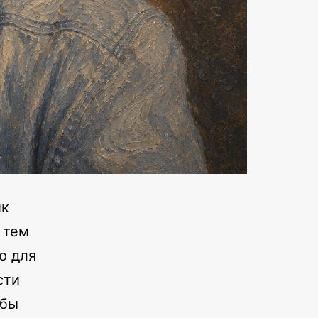
ик
 тем
ю для
сти
обы