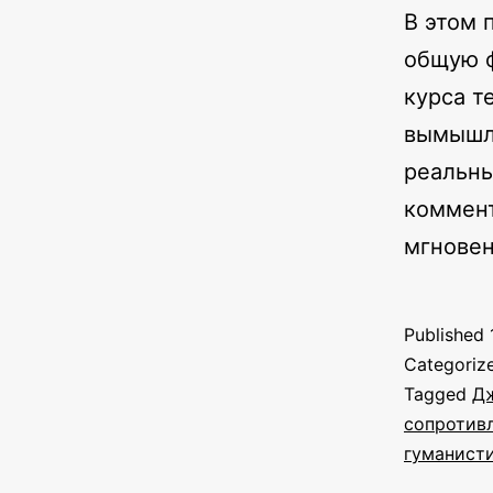
В этом 
общую ф
курса т
вымышле
реальны
коммент
мгновен
Published
Categoriz
Tagged
Д
сопротив
гуманист