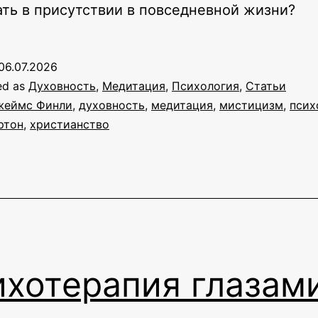
ть в присутствии в повседневной жизни?
06.07.2026
ed as
Духовность
,
Медитация
,
Психология
,
Статьи
жеймс Финли
,
духовность
,
медитация
,
мистицизм
,
псих
ртон
,
христианство
ихотерапия глазам