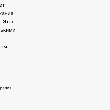
ет
жание
. Этот
лькими
вом
ерапия
,