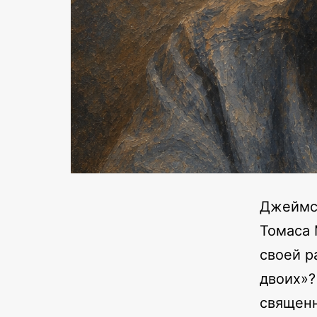
Джеймс 
Томаса 
своей р
двоих»?
священн