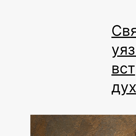
Св
уяз
вст
ду