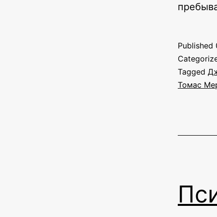
пребыва
Published
Categoriz
Tagged
Д
Томас Ме
Пс