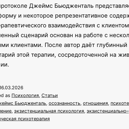
протоколе Джеймс Бьюдженталь представля
орму и некоторое репрезентативное содер
ерапевтического взаимодействия с клиентом
нный сценарий основан на работе с неско
ми клиентами. После автор даёт глубинный
арий этой терапии, сосредоточенной на жи
ии.
16.03.2026
ed as
Психология
,
Статьи
жеймс Бьюдженталь
,
осознанность
,
отношения
,
психот
ление
,
экзистенциальная психология
,
экзистенциально–
ическая психотерапия