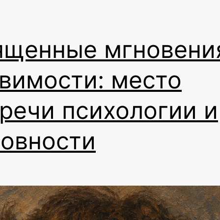
ященные мгновени
вимости: место
речи психологии и
ховности