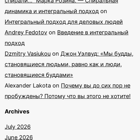
спирали…" Марка Розина. — Спиральная
динамика и интегральный подход
on
Интегральный подход для деловых людей
Andrey Fedotov
on
Введение в интегральный
подход
Dzmitry Vasiukou
on
Джон Уэлвуд: «Мы будды,
становящиеся людьми, равно как и люди,
становящиеся буддами»
Alexander Lakota
on
Почему вы до сих пор не
пробуждены? Потому что вы этого не хотите!
Archives
July 2026
June 2026