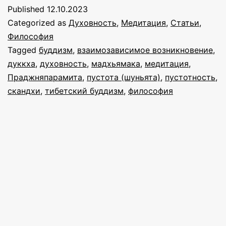
пустоте
Published
12.10.2023
Categorized as
Духовность
,
Медитация
,
Статьи
,
Философия
Tagged
буддизм
,
взаимозависимое возникновение
,
дуккха
,
духовность
,
мадхьямака
,
медитация
,
Праджняпарамита
,
пустота (шуньята)
,
пустотность
,
скандхи
,
тибетский буддизм
,
философия