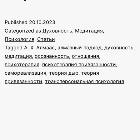
самореализации
Published
20.10.2023
Categorized as
Духовность
,
Медитация
,
Психология
,
Статьи
Tagged
А. Х. Алмаас
,
алмазный подход
,
духовность
,
медитация
,
осознанность
,
отношения
,
психотерапия
,
психотерапия привязанности
,
самореализация
,
теория дыр
,
теория
привязанности
,
трансперсональная психология