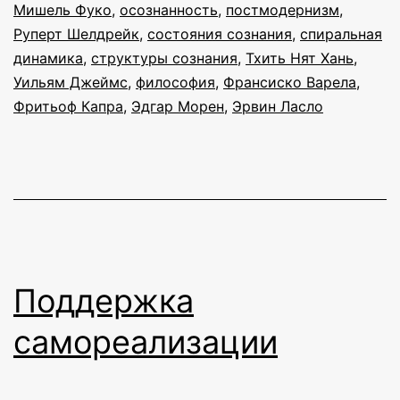
Мишель Фуко
,
осознанность
,
постмодернизм
,
Руперт Шелдрейк
,
состояния сознания
,
спиральная
динамика
,
структуры сознания
,
Тхить Нят Хань
,
Уильям Джеймс
,
философия
,
Франсиско Варела
,
Фритьоф Капра
,
Эдгар Морен
,
Эрвин Ласло
Поддержка
самореализации