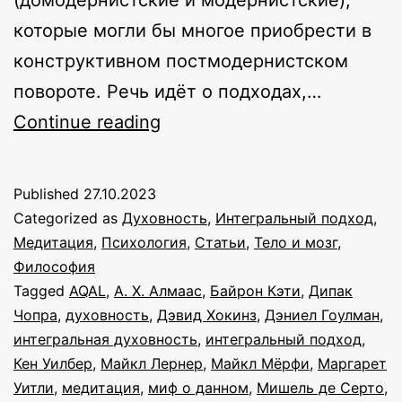
которые могли бы многое приобрести в
конструктивном постмодернистском
повороте. Речь идёт о подходах,…
Миф
Continue reading
о
данном
Published
27.10.2023
продолжает
Categorized as
Духовность
,
Интегральный подход
,
жить…
Медитация
,
Психология
,
Статьи
,
Тело и мозг
,
Философия
Tagged
AQAL
,
А. Х. Алмаас
,
Байрон Кэти
,
Дипак
Чопра
,
духовность
,
Дэвид Хокинз
,
Дэниел Гоулман
,
интегральная духовность
,
интегральный подход
,
Кен Уилбер
,
Майкл Лернер
,
Майкл Мёрфи
,
Маргарет
Уитли
,
медитация
,
миф о данном
,
Мишель де Серто
,