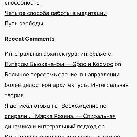
способность
Четыре способа работы в медитации
Путь свободы
Recent Comments
Интегральная архитектура: интервью с
Питером Бьюкененом — Эрос и Космос
on
Большое переосмысление: в направлении
более целостной архитектуры. Интегральная
теория
Я дописал отзыв на "Восхождение по
спирали…" Марка Розина. — Спиральная
динамика и интегральный подход
on
Интегральный подход для деловых людей