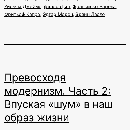
Уильям Джеймс
,
философия
,
Франсиско Варела
,
Фритьоф Капра
,
Эдгар Морен
,
Эрвин Ласло
Превосходя
модернизм. Часть 2:
Впуская «шум» в наш
образ жизни