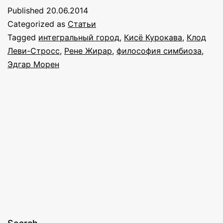
Часть
Published
20.06.2014
2:
Categorized as
Статьи
Впуская
Tagged
интегральный город
,
Кисё Курокава
,
Клод
Леви-Стросс
,
Рене Жирар
,
философия симбиоза
,
«шум»
Эдгар Морен
в
наш
образ
жизни