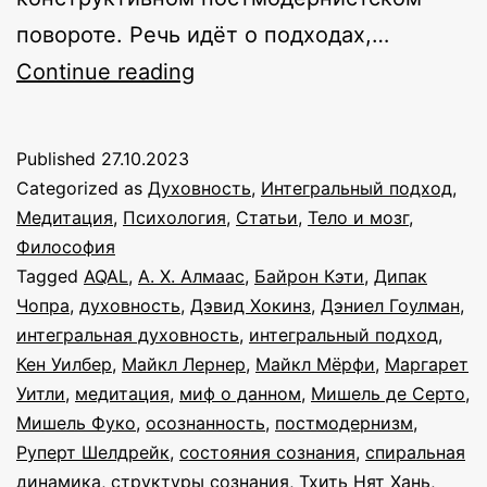
повороте. Речь идёт о подходах,…
Миф
Continue reading
о
данном
Published
27.10.2023
продолжает
Categorized as
Духовность
,
Интегральный подход
,
жить…
Медитация
,
Психология
,
Статьи
,
Тело и мозг
,
Философия
Tagged
AQAL
,
А. Х. Алмаас
,
Байрон Кэти
,
Дипак
Чопра
,
духовность
,
Дэвид Хокинз
,
Дэниел Гоулман
,
интегральная духовность
,
интегральный подход
,
Кен Уилбер
,
Майкл Лернер
,
Майкл Мёрфи
,
Маргарет
Уитли
,
медитация
,
миф о данном
,
Мишель де Серто
,
Мишель Фуко
,
осознанность
,
постмодернизм
,
Руперт Шелдрейк
,
состояния сознания
,
спиральная
динамика
,
структуры сознания
,
Тхить Нят Хань
,