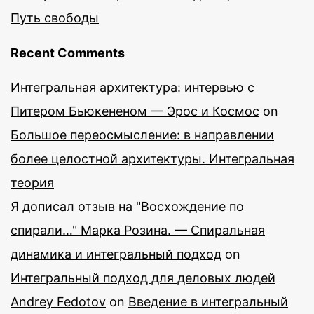
Путь свободы
Recent Comments
Интегральная архитектура: интервью с
Питером Бьюкененом — Эрос и Космос
on
Большое переосмысление: в направлении
более целостной архитектуры. Интегральная
теория
Я дописал отзыв на "Восхождение по
спирали…" Марка Розина. — Спиральная
динамика и интегральный подход
on
Интегральный подход для деловых людей
Andrey Fedotov
on
Введение в интегральный