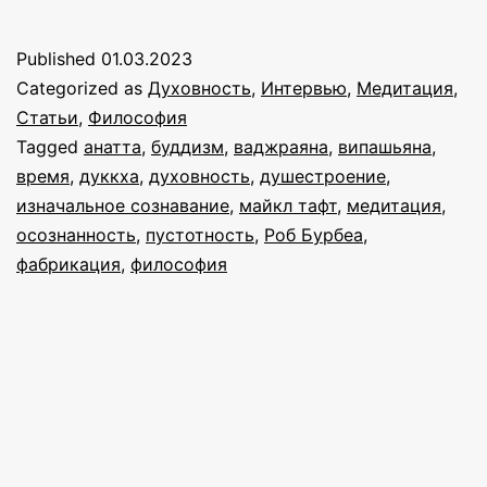
такое
пустотность?
Published
01.03.2023
Интервью
Categorized as
Духовность
,
Интервью
,
Медитация
,
с
Статьи
,
Философия
Tagged
анатта
,
буддизм
,
ваджраяна
,
випашьяна
,
Робом
время
,
дуккха
,
духовность
,
душестроение
,
Бурбеа
изначальное сознавание
,
майкл тафт
,
медитация
,
осознанность
,
пустотность
,
Роб Бурбеа
,
фабрикация
,
философия