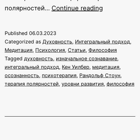
Терапия
полярностей…
Continue reading
полярносте
Published
06.03.2023
Categorized as
Духовность
,
Интегральный подход
,
Медитация
,
Психология
,
Статьи
,
Философия
Tagged
духовность
,
изначальное сознавание
,
интегральный подход
,
Кен Уилбер
,
медитация
,
осознанность
,
психотерапия
,
Рандольф Стоун
,
терапия полярностей
,
уровни развития
,
философия