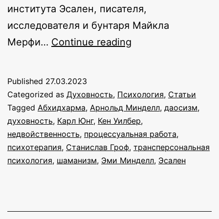
института Эсален, писателя,
исследователя и бунтаря Майкла
Истоки
Мерфи…
Continue reading
и
основы
Published
27.03.2023
процесс-
Categorized as
Духовность
,
Психология
,
Статьи
ориентированной
Tagged
Абхидхарма
,
Арнольд Минделл
,
даосизм
,
духовность
,
Карл Юнг
,
Кен Уилбер
,
психологии
недвойственность
,
процессуальная работа
,
психотерапия
,
Станислав Гроф
,
трансперсональная
психология
,
шаманизм
,
Эми Минделл
,
Эсален