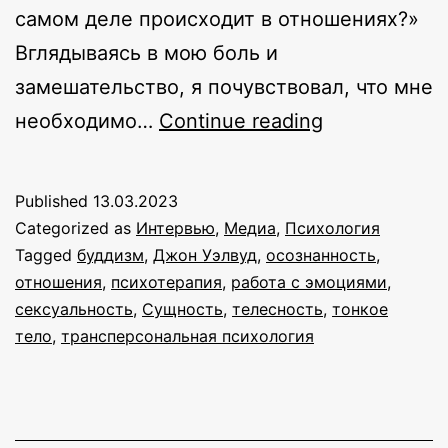
самом деле происходит в отношениях?»
Вглядываясь в мою боль и
замешательство, я почувствовал, что мне
Пробуждени
необходимо…
Continue reading
в
отношениях:
Published
13.03.2023
интервью
Categorized as
Интервью
,
Медиа
,
Психология
с
Tagged
буддизм
,
Джон Уэлвуд
,
осознанность
,
отношения
,
психотерапия
,
работа с эмоциями
,
Джоном
сексуальность
,
Сущность
,
телесность
,
тонкое
Уэлвудом
тело
,
трансперсональная психология
(аудиокнига)