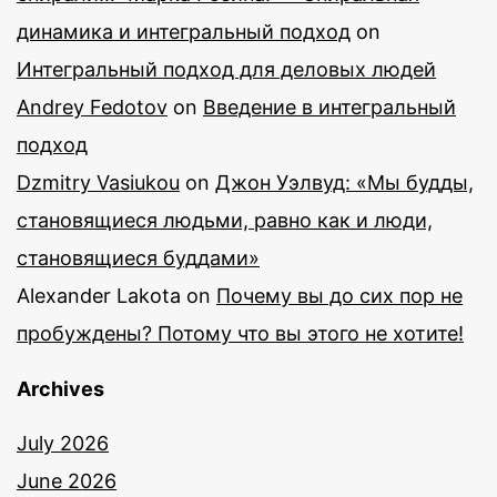
динамика и интегральный подход
on
Интегральный подход для деловых людей
Andrey Fedotov
on
Введение в интегральный
подход
Dzmitry Vasiukou
on
Джон Уэлвуд: «Мы будды,
становящиеся людьми, равно как и люди,
становящиеся буддами»
Alexander Lakota
on
Почему вы до сих пор не
пробуждены? Потому что вы этого не хотите!
Archives
July 2026
June 2026