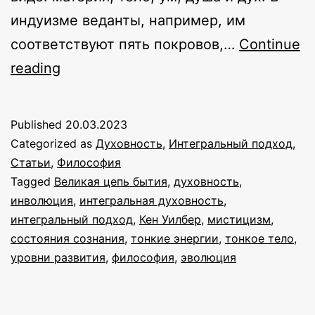
индуизме веданты, например, им
соответствуют пять покровов,…
Continue
От
reading
Великой
цепи
Published
20.03.2023
бытия
Categorized as
Духовность
,
Интегральный подход
,
к
Статьи
,
Философия
Tagged
Великая цепь бытия
,
духовность
,
постмодернизму
инволюция
,
интегральная духовность
,
за
интегральный подход
,
Кен Уилбер
,
мистицизм
,
три
состояния сознания
,
тонкие энергии
,
тонкое тело
,
уровни развития
быстрых
,
философия
,
эволюция
шага