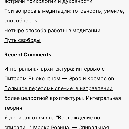
встречи психологии и духовности
Три вопроса в медитации: готовность, умение,
способность
Четыре способа работы в медитации
Путь свободы
Recent Comments
Интегральная архитектура: интервью с
Питером Бьюкененом — Эрос и Космос
on
Большое переосмысление: в направлении
более целостной архитектуры. Интегральная
теория
Я дописал отзыв на "Восхождение по
спирали…" Марка Розина. — Спиральная