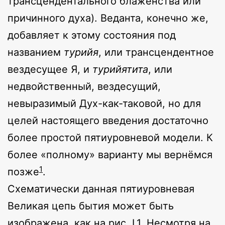
трансцендентального блаженства или
причинного духа). Веданта, конечно же,
добавляет к этому состояния под
названием
турийя
, или трансцендентное
вездесущее Я, и
турийятита
, или
недвойственный, вездесущий,
невыразимый Дух-как-таковой, но для
целей настоящего введения достаточно
более простой пятиуровневой модели. К
более «полному» варианту мы вернёмся
1
позже
.
Схематически данная пятиуровневая
Великая цепь бытия может быть
изображена, как на рис. I.1. Несмотря на