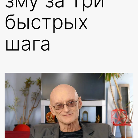
зму за три
быстрых
шага