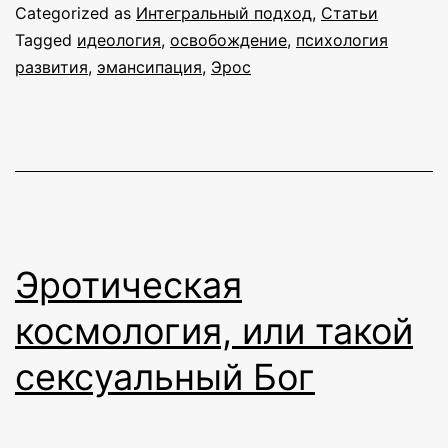
инструменты
Categorized as
Интегральный подход
,
Статьи
интегральног
Tagged
идеология
,
освобождение
,
психология
развития
,
эмансипация
,
Эрос
освобождени
Эротическая
космология, или такой
сексуальный Бог