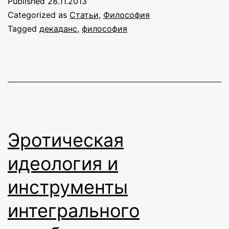
Published
28.11.2013
рассветом
Categorized as
Статьи
,
Философия
Tagged
декаданс
,
философия
Эротическая
идеология и
инструменты
интегрального