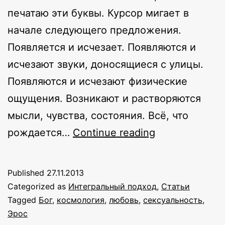
печатаю эти буквы. Курсор мигает в
начале следующего предложения.
Появляется и исчезает. Появляются и
исчезают звуки, доносящиеся с улицы.
Появляются и исчезают физические
ощущения. Возникают и растворяются
мысли, чувства, состояния. Всё, что
Эротическая
рождается…
Continue reading
космология,
или
Published
27.11.2013
такой
Categorized as
Интегральный подход
,
Статьи
сексуальный
Tagged
Бог
,
космология
,
любовь
,
сексуальность
,
Эрос
Бог