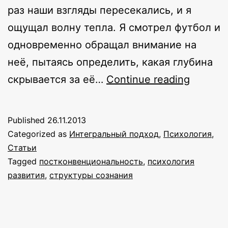
раз наши взгляды пересекались, и я
ощущал волну тепла. Я смотрел футбол и
одновременно обращал внимание на
неё, пытаясь определить, какая глубина
О
скрывается за её…
Continue reading
том,
как
Published
26.11.2013
мы
Categorized as
Интегральный подход
,
Психология
,
постоя
Статьи
Tagged
постконвенциональность
,
психология
оценив
развития
,
структуры сознания
развит
друг
друга