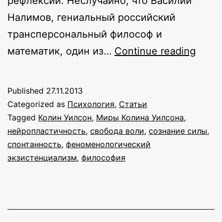
рефлексии. Неслучайно, что Василий
Налимов, гениальный российский
трансперсональный философ и
Спон
математик, один из…
Continue reading
своб
воли
Published
27.11.2013
суще
Categorized as
Психология
,
Статьи
Tagged
Колин Уилсон
,
Миры Колина Уилсона
,
нейропластичность
,
свобода воли
,
сознание силы
,
спонтанность
,
феноменологический
экзистенциализм
,
философия