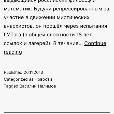
выдающийся российский философ и
математик. Будучи репрессированным за
участие в движении мистических
анархистов, он прошёл через испытания
ГУЛага (в общей сложности 18 лет
ссылок и лагерей). В течение…
Continue
Долгожданные
reading
новые
издания
Published
26.11.2013
книг
Categorized as
Новости
Василия
Tagged
Василий Налимов
Налимова