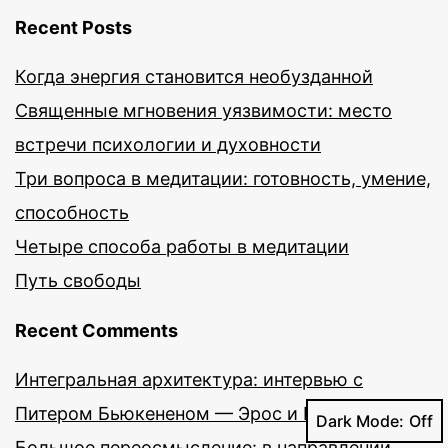
Recent Posts
Когда энергия становится необузданной
Священные мгновения уязвимости: место
встречи психологии и духовности
Три вопроса в медитации: готовность, умение,
способность
Четыре способа работы в медитации
Путь свободы
Recent Comments
Интегральная архитектура: интервью с
Питером Бьюкененом — Эрос и Космос
on
Dark Mode:
Большое переосмысление: в направлении