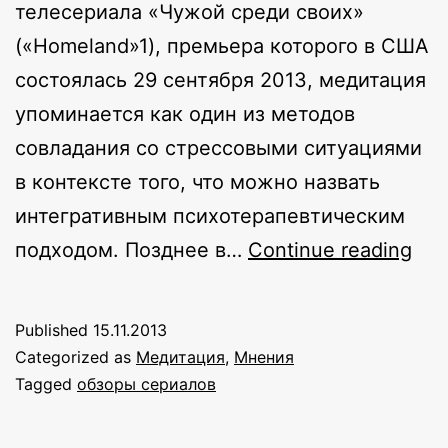
телесериала «Чужой среди своих»
(«Homeland»1), премьера которого в США
состоялась 29 сентября 2013, медитация
упоминается как один из методов
совладания со стрессовыми ситуациями
в контексте того, что можно назвать
интегративным психотерапевтическим
Мед
подходом. Позднее в…
Continue reading
в
кон
Published
15.11.2013
пси
Categorized as
Медитация
,
Мнения
упо
Tagged
обзоры сериалов
в