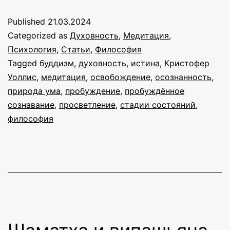
Published
21.03.2024
Categorized as
Духовность
,
Медитация
,
Психология
,
Статьи
,
Философия
Tagged
буддизм
,
духовность
,
истина
,
Кристофер
Уоллис
,
медитация
,
освобождение
,
осознанность
,
природа ума
,
пробуждение
,
пробуждённое
сознавание
,
просветление
,
стадии состояний
,
философия