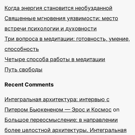
Когда энергия становится необузданной
Священные мгновения уязвимости: место
встречи психологии и духовности
Три вопроса в медитации: готовность, умение,
способность
Четыре способа работы в медитации
Путь свободы
Recent Comments
Интегральная архитектура: интервью с
Питером Бьюкененом — Эрос и Космос
on
Большое переосмысление: в направлении
более целостной архитектуры. Интегральная