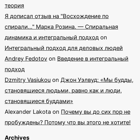
теория
Я дописал отзыв на "Восхождение по
спирали…" Марка Розина. — Спиральная
динамика и интегральный подход
on
Интегральный подход для деловых людей
Andrey Fedotov
on
Введение в интегральный
подход
Dzmitry Vasiukou
on
Джон Уэлвуд: «Мы будды,
становящиеся людьми, равно как и люди,
становящиеся буддами»
Alexander Lakota
on
Почему вы до сих пор не
пробуждены? Потому что вы этого не хотите!
Archives