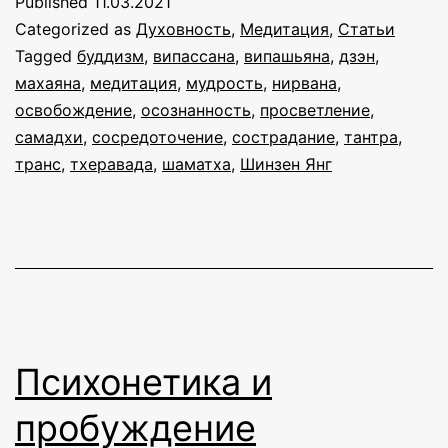
Published
11.03.2021
Categorized as
Духовность
,
Медитация
,
Статьи
Tagged
буддизм
,
випассана
,
випашьяна
,
дзэн
,
махаяна
,
медитация
,
мудрость
,
нирвана
,
освобождение
,
осознанность
,
просветление
,
самадхи
,
сосредоточение
,
сострадание
,
тантра
,
транс
,
тхеравада
,
шаматха
,
Шинзен Янг
Психонетика и
пробуждение