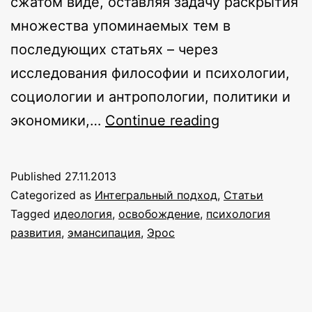
сжатом виде, оставляя задачу раскрытия
множества упоминаемых тем в
последующих статьях – через
исследования философии и психологии,
социологии и антропологии, политики и
Эротическая
экономики,…
Continue reading
идеология
и
Published
27.11.2013
инструменты
Categorized as
Интегральный подход
,
Статьи
интегральног
Tagged
идеология
,
освобождение
,
психология
развития
,
эмансипация
,
Эрос
освобождени