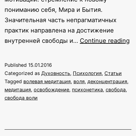
пониманию себя, Мира и Бытия.
Значительная часть непрагматичных
практик направлена на достижение
П
внутренней свободы и…
Continue reading
и
п
Published
15.01.2016
с
Categorized as
Духовность
,
Психология
,
Статьи
в
Tagged
волевая медитация
,
воля
,
деконцентрация
,
медитация
,
освобождение
,
психонетика
,
свобода
,
свобода воли