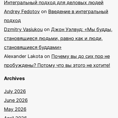
Интегральный подход для деловых людей
Andrey Fedotov
on
Введение в интегральный
подход
Dzmitry Vasiukou
on
Джон Уэлвуд: «Мы будды,
становящиеся людьми, равно как и люди,
становящиеся буддами»
Alexander Lakota
on
Почему вы до сих пор не
пробуждены? Потому что вы этого не хотите!
Archives
July 2026
June 2026
May 2026