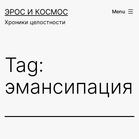
Skip
ЭРОС И КОСМОС
Menu
to
Хроники целостности
content
Tag:
эмансипация