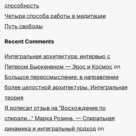
способность
Четыре способа работы в медитации
Путь свободы
Recent Comments
Интегральная архитектура: интервью с
Питером Бьюкененом — Эрос и Космос
on
Большое переосмысление: в направлении
более целостной архитектуры. Интегральная
теория
Я дописал отзыв на "Восхождение по
спирали…" Марка Розина. — Спиральная
динамика и интегральный подход
on