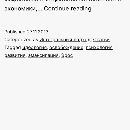
Эротическая
экономики,…
Continue reading
идеология
и
Published
27.11.2013
инструменты
Categorized as
Интегральный подход
,
Статьи
интегральног
Tagged
идеология
,
освобождение
,
психология
развития
,
эмансипация
,
Эрос
освобождени