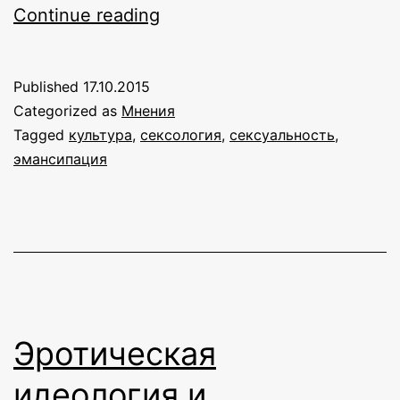
О
Continue reading
позитивной
секс-
Published
17.10.2015
культуре
Categorized as
Мнения
(18+)
Tagged
культура
,
сексология
,
сексуальность
,
эмансипация
Эротическая
идеология и