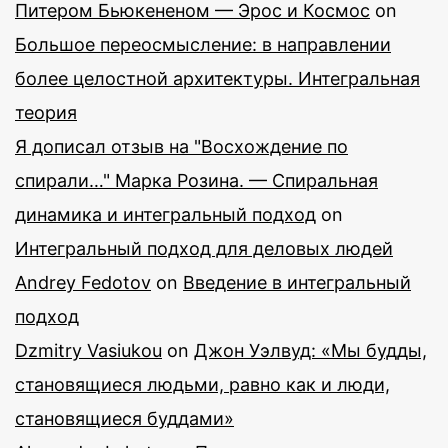
Питером Бьюкененом — Эрос и Космос
on
Большое переосмысление: в направлении
более целостной архитектуры. Интегральная
теория
Я дописал отзыв на "Восхождение по
спирали…" Марка Розина. — Спиральная
динамика и интегральный подход
on
Интегральный подход для деловых людей
Andrey Fedotov
on
Введение в интегральный
подход
Dzmitry Vasiukou
on
Джон Уэлвуд: «Мы будды,
становящиеся людьми, равно как и люди,
становящиеся буддами»