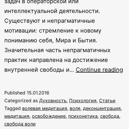
задач в операторской или
интеллектуальной деятельности.
Существуют и непрагматичные
мотивации: стремление к новому
пониманию себя, Мира и Бытия.
Значительная часть непрагматичных
практик направлена на достижение
П
внутренней свободы и…
Continue reading
и
п
Published
15.01.2016
с
Categorized as
Духовность
,
Психология
,
Статьи
в
Tagged
волевая медитация
,
воля
,
деконцентрация
,
медитация
,
освобождение
,
психонетика
,
свобода
,
свобода воли