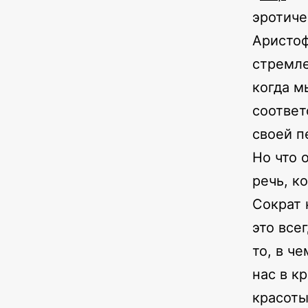
эротиче
Аристоф
стремле
когда м
соответ
своей п
Но что 
речь, к
Сократ 
это все
то, в ч
нас в к
красоты