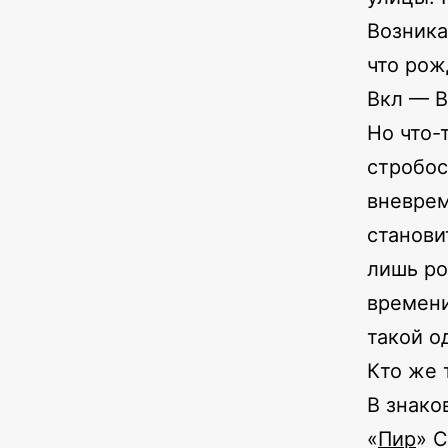
Возника
что рож
Вкл — В
Но что-
стробос
вневрем
станови
лишь po
времени
такой о
Кто же 
В знако
«
Пир
» 