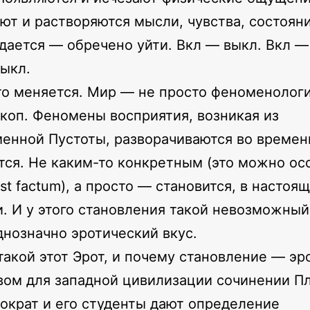
ют и растворяются мысли, чувства, состояни
дается — обречено уйти. Вкл — выкл. Вкл —
ыкл.
то меняется. Мир — не просто феноменолог
коп. Феномены восприятия, возникая из
енной Пустоты, разворачиваются во времен
тся. Не каким-то конкретным (это можно ос
st factum), а просто — становится, в настоя
. И у этого становления такой невозможный
днозначно эротический вкус.
такой этот Эрот, и почему становление — эр
вом для западной цивилизации сочинении П
Сократ и его студенты дают определение