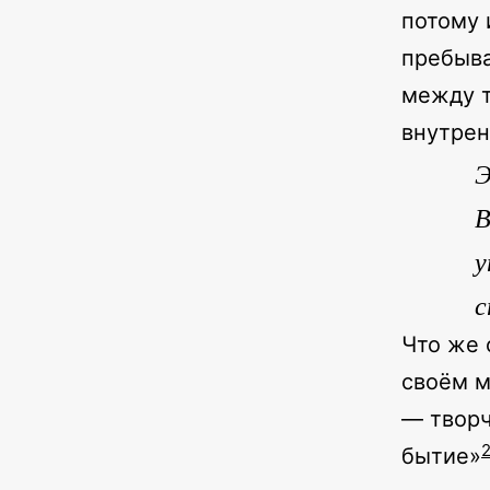
потому 
пребыва
между т
внутрен
Э
В
у
с
Что же 
своём м
— творч
бытие»