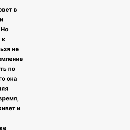
свет в
и
 Но
 к
ьзя не
ремление
ть по
го она
ляя
время,
живет и
же