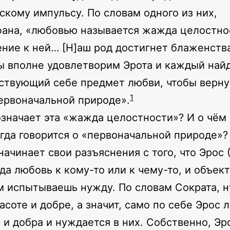
скому импульсу. По словам одного из них,
ана, «любовью называется жажда целостно
ние к ней… [Н]аш род достигнет блаженства
ы вполне удовлетворим Эрота и каждый най
ствующий себе предмет любви, чтобы верну
1
ервоначальной природе».
означает эта «жажда целостности»? И о чём
огда говорится о «первоначальной природе»?
начинает свои разъяснения с того, что Эрос 
гда любовь к кому-то или к чему-то, и объек
ем испытываешь нужду. По словам Сократа, 
расоте и добре, а значит, само по себе Эрос 
 и добра и нуждается в них. Собственно, Эр