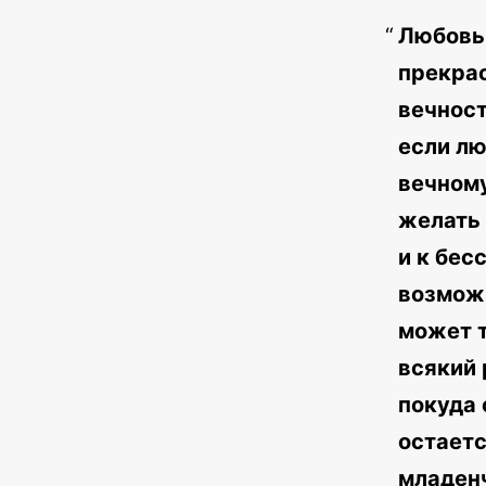
Любовь 
прекрас
вечност
если лю
вечному
желать 
и к бес
возможн
может 
всякий 
покуда 
остаетс
младенч