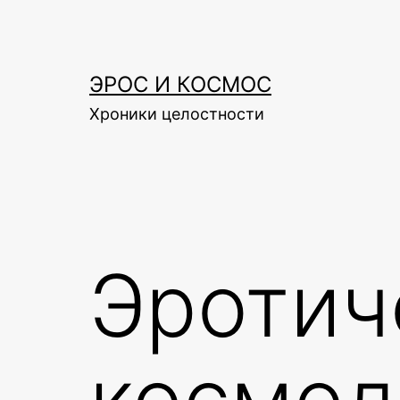
Skip
to
content
ЭРОС И КОСМОС
Хроники целостности
Эротич
космол