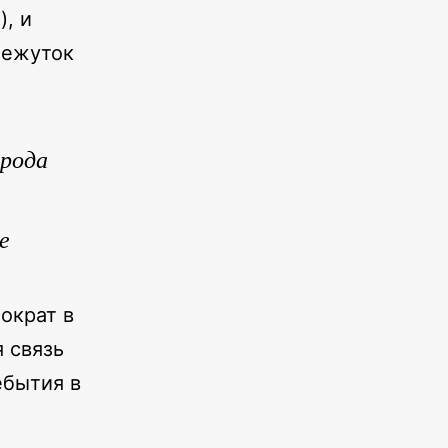
), и
межуток
ирода
е
ократ в
я связь
ебытия в