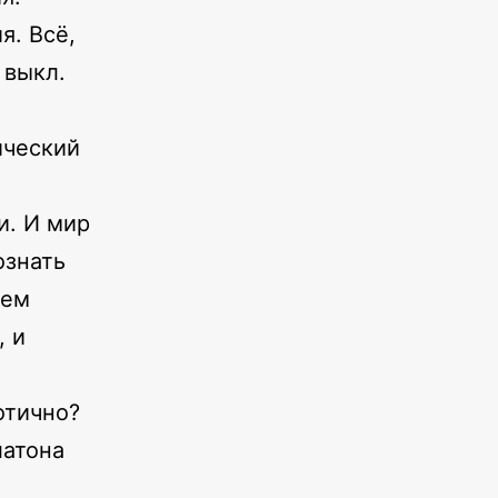
я. Всё,
 выкл.
ический
и. И мир
ознать
щем
, и
отично?
латона