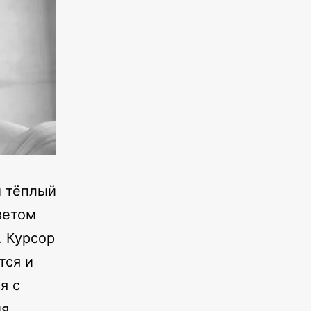
м тёплый
ветом
. Курсор
тся и
я с
я.