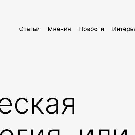
Статьи
Мнения
Новости
Интерв
еская
огия, или