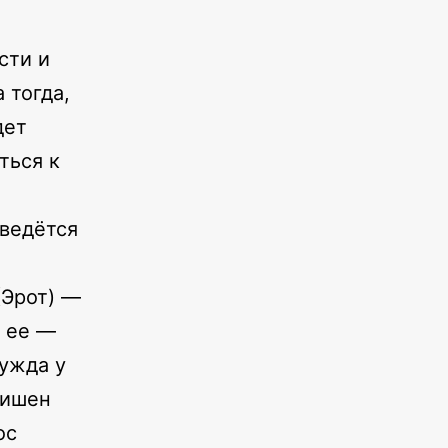
сти и
 тогда,
дет
ться к
 ведётся
(Эрот) —
т ее —
нужда у
лишен
ос