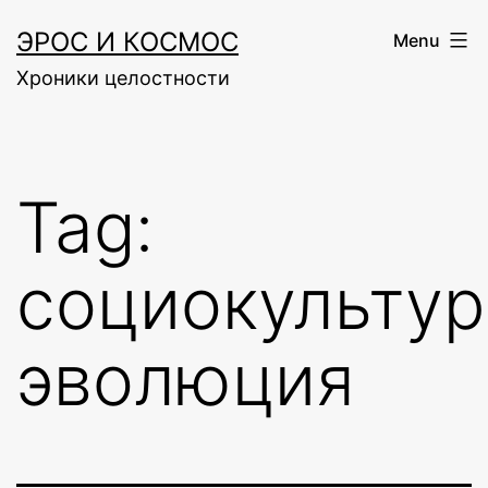
Skip
ЭРОС И КОСМОС
Menu
to
Хроники целостности
content
Tag:
социокультур
эволюция