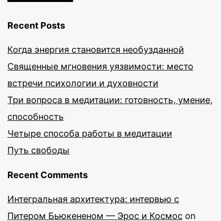
Recent Posts
Когда энергия становится необузданной
Священные мгновения уязвимости: место
встречи психологии и духовности
Три вопроса в медитации: готовность, умение,
способность
Четыре способа работы в медитации
Путь свободы
Recent Comments
Интегральная архитектура: интервью с
Питером Бьюкененом — Эрос и Космос
on