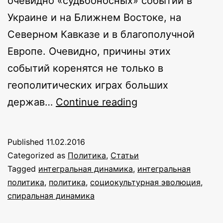
очевидно «судьбоносных» событий в
Украине и на Ближнем Востоке, на
Северном Кавказе и в благополучной
Европе. Очевидно, причины этих
событий коренятся не только в
геополитических играх больших
Интегральный
держав…
Continue reading
взгляд
на
Published
11.02.2016
проблемы
Categorized as
Политика
,
Статьи
национальной
Tagged
интегральная динамика
,
интегральная
политика
,
политика
,
социокультурная эволюция
,
идентичности
спиральная динамика