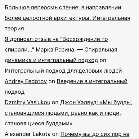
Большое переосмысление: в направлении
более целостной архитектуры. Интегральная
теория
Я дописал отзыв на "Восхождение по
спирали…" Марка Розина. — Спиральная
динамика и интегральный подход
on
Интегральный подход для деловых людей
Andrey Fedotov
on
Введение в интегральный
подход
Dzmitry Vasiukou
on
Джон Уэлвуд: «Мы будды,
становящиеся людьми, равно как и люди,
становящиеся буддами»
Alexander Lakota
on
Почему вы до сих пор не