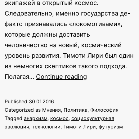
экипажей в открытый космос.
Следовательно, именно государства де-
факто признавались «локомотивами»,
которые должны доставить
человечество на новый, космический
уровень развития. Тимоти Лири был один
из немногих скептиков такого подхода.
Технология
Полагая…
Continue reading
и
свобода:
Published
30.01.2016
нейрокосмонавт
Categorized as
Мнения
,
Политика
,
Философия
Тимоти
Tagged
анархизм
,
космос
,
социокультурная
эволюция
,
технологии
,
Тимоти Лири
,
футуризм
Лири