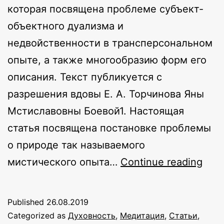
которая посвящена проблеме субъект-
объектного дуализма и
недвойственности в трансперсональном
опыте, а также многообразию форм его
описания. Текст публикуется с
разрешения вдовы Е. А. Торчинова Яны
Мстиславовны Боевой1. Настоящая
статья посвящена постановке проблемы
о природе так называемого
Мис
мистического опыта…
Continue reading
(тр
опы
Published
26.08.2019
и
Categorized as
Духовность
,
Медитация
,
Статьи
,