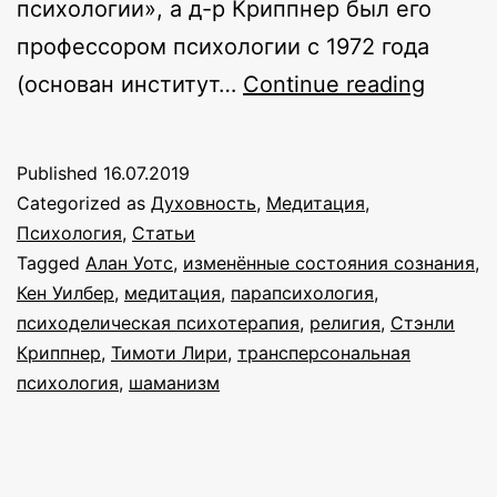
психологии», а д-р Криппнер был его
профессором психологии с 1972 года
Танцу
(основан институт…
Continue reading
с
трикс
Published
16.07.2019
Замет
Categorized as
Духовность
,
Медитация
,
для
Психология
,
Статьи
Tagged
Алан Уотс
,
изменённые состояния сознания
,
транс
Кен Уилбер
,
медитация
,
парапсихология
,
автоб
психоделическая психотерапия
,
религия
,
Стэнли
Криппнер
,
Тимоти Лири
,
трансперсональная
психология
,
шаманизм