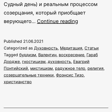
Судный день) и реальным процессом
созерцания, который приобщает
Свет
верующего…
Continue reading
от
света:
Published
21.06.2021
световой
Categorized as
Духовность
,
Медитация
,
Статьи
мистицизм
Tagged
буддизм
,
Валентин
,
воскресение
,
Гараб
Дордже
,
гностицизм
,
духовность
,
Евагрий
в
Понтийский
,
мистицизм
,
радужное тело
,
религия
,
раннем
созерцательные техники
,
Фрэнсис Тизо
,
христианстве
христианство