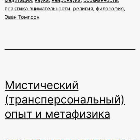
медитация
,
наука
,
нейронаука
,
осознанность
,
книге
практика внимательности
,
религия
,
философия
,
Эван Томпсон
Эвана
Томпсона
и
перспективах
современного
буддизма
Мистический
(трансперсональный)
опыт и метафизика