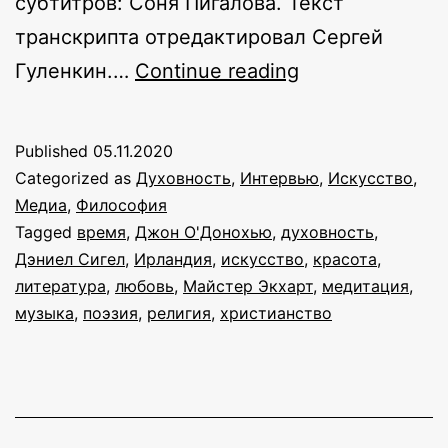
субтитров: Соня Пигалова. Текст
транскрипта отредактировал Сергей
Внутренний
Гуленкин.…
Continue reading
ландшафт
красоты:
Published
05.11.2020
интервью
Categorized as
Духовность
,
Интервью
,
Искусство
,
с
Медиа
,
Философия
Tagged
время
,
Джон О'Донохью
,
духовность
,
Джоном
Дэниел Сигел
,
Ирландия
,
искусство
,
красота
,
О’Донохью
литература
,
любовь
,
Майстер Экхарт
,
медитация
,
музыка
,
поэзия
,
религия
,
христианство