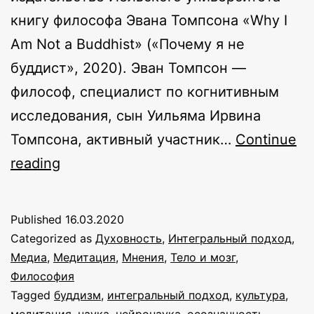
книгу философа Эвана Томпсона «Why I
Am Not a Buddhist» («Почему я не
буддист», 2020). Эван Томпсон —
философ, специалист по когнитивным
исследования, сын Уильяма Ирвина
Томпсона, активный участник…
Continue
«Почему
reading
я
не
Published
16.03.2020
буддист»:
Categorized as
Духовность
,
Интегральный подход
,
подкаст
Медиа
,
Медитация
,
Мнения
,
Тело и мозг
,
Философия
о
Tagged
буддизм
,
интегральный подход
,
культура
,
новой