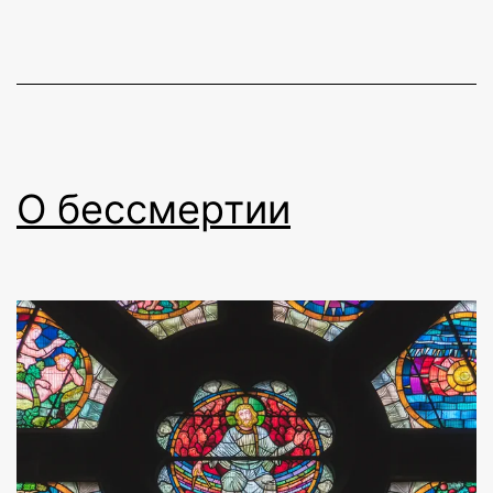
третьего
тысячелетия
О бессмертии