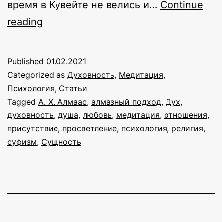
время в Кувейте не велись и…
Continue
А.
reading
Х.
Алмаас
Published
01.02.2021
как
Categorized as
Духовность
,
Медитация
,
человек
Психология
,
Статьи
Tagged
А. Х. Алмаас
,
алмазный подход
,
Дух
,
и
духовность
,
душа
,
любовь
,
медитация
,
отношения
,
учитель:
присутствие
,
просветление
,
психология
,
религия
,
интервью
суфизм
,
Сущность
с
Хамидом
Али