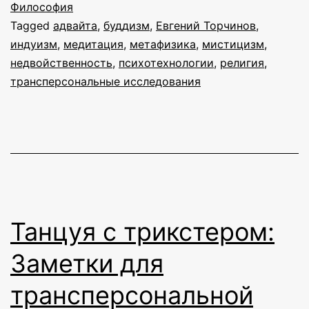
мет
Философия
Tagged
адвайта
,
буддизм
,
Евгений Торчинов
,
индуизм
,
медитация
,
метафизика
,
мистицизм
,
недвойственность
,
психотехнологии
,
религия
,
трансперсональные исследования
Танцуя с трикстером:
Заметки для
трансперсональной