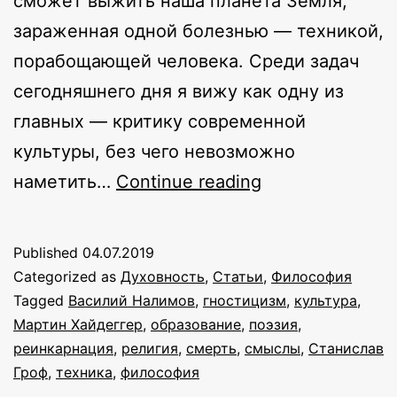
сможет выжить наша планета Земля,
зараженная одной болезнью — техникой,
порабощающей человека. Среди задач
сегодняшнего дня я вижу как одну из
главных — критику современной
культуры, без чего невозможно
Экзистенциаль
наметить…
Continue reading
вакуум
и
Published
04.07.2019
пути
Categorized as
Духовность
,
Статьи
,
Философия
его
Tagged
Василий Налимов
,
гностицизм
,
культура
,
Мартин Хайдеггер
,
образование
,
поэзия
,
преодоления:
реинкарнация
,
религия
,
смерть
,
смыслы
,
Станислав
на
Гроф
,
техника
,
философия
пороге