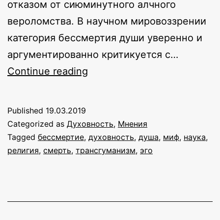
отказом от сиюминутного алчного
вероломства. В научном мировоззрении
категория бессмертия души уверенно и
аргументированно критикуется с…
О
Continue reading
бессмертии
Published
19.03.2019
Categorized as
Духовность
,
Мнения
Tagged
бессмертие
,
духовность
,
душа
,
миф
,
наука
,
религия
,
смерть
,
трансгуманизм
,
эго