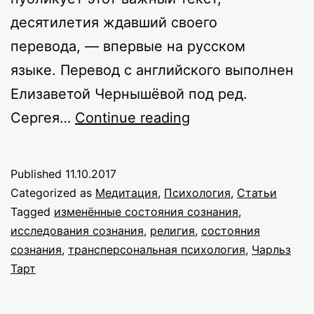
десятилетия ждавший своего
перевода, — впервые на русском
языке. Перевод с английского выполнен
Елизаветой Чернышёвой под ред.
Состояния
Сергея…
Continue reading
сознания
и
Published
11.10.2017
состояние-
Categorized as
Медитация
,
Психология
,
Статьи
специфичные
Tagged
изменённые состояния сознания
,
исследования сознания
,
религия
,
состояния
науки.
сознания
,
трансперсональная психология
,
Чарльз
Часть
Тарт
2