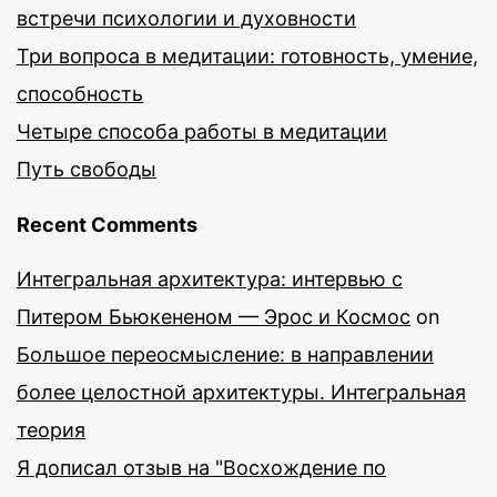
встречи психологии и духовности
Три вопроса в медитации: готовность, умение,
способность
Четыре способа работы в медитации
Путь свободы
Recent Comments
Интегральная архитектура: интервью с
Питером Бьюкененом — Эрос и Космос
on
Большое переосмысление: в направлении
более целостной архитектуры. Интегральная
теория
Я дописал отзыв на "Восхождение по