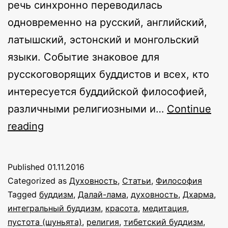
речь синхронно переводилась
одновременно на русский, английский,
латышский, эстонский и монгольский
языки. Событие знаковое для
русскоговорящих буддистов и всех, кто
интересуется буддийской философией,
различными религиозными и…
Continue
Учения
reading
Далай-
ламы
Published
01.11.2016
в
Categorized as
Духовность
,
Статьи
,
Философия
Риге.
Tagged
буддизм
,
Далай-лама
,
духовность
,
Дхарма
,
интегральный буддизм
,
красота
,
медитация
,
Полевые
пустота (шуньята)
,
религия
,
тибетский буддизм
,