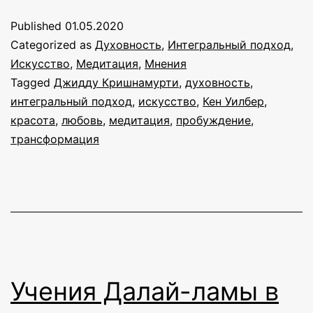
Published
01.05.2020
Categorized as
Духовность
,
Интегральный подход
,
Искусство
,
Медитация
,
Мнения
Tagged
Джидду Кришнамурти
,
духовность
,
интегральный подход
,
искусство
,
Кен Уилбер
,
красота
,
любовь
,
медитация
,
пробуждение
,
трансформация
Учения Далай-ламы в