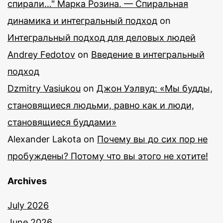
спирали…" Марка Розина. — Спиральная
динамика и интегральный подход
on
Интегральный подход для деловых людей
Andrey Fedotov
on
Введение в интегральный
подход
Dzmitry Vasiukou
on
Джон Уэлвуд: «Мы будды,
становящиеся людьми, равно как и люди,
становящиеся буддами»
Alexander Lakota
on
Почему вы до сих пор не
пробуждены? Потому что вы этого не хотите!
Archives
July 2026
June 2026