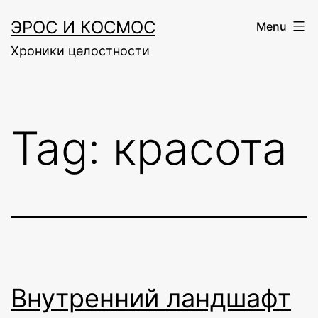
Skip
ЭРОС И КОСМОС
Menu
to
Хроники целостности
content
Tag:
красота
Внутренний ландшафт