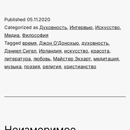
ландшафт
красоты:
Published
05.11.2020
интервью
Categorized as
Духовность
,
Интервью
,
Искусство
,
с
Медиа
,
Философия
Tagged
время
,
Джон О'Донохью
,
духовность
,
Джоном
Дэниел Сигел
,
Ирландия
,
искусство
,
красота
,
О’Донохью
литература
,
любовь
,
Майстер Экхарт
,
медитация
,
музыка
,
поэзия
,
религия
,
христианство
Неизмеримое