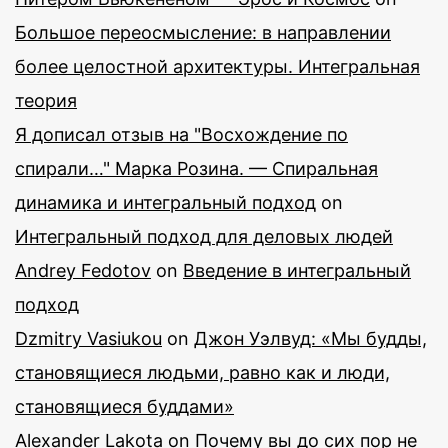
Большое переосмысление: в направлении
более целостной архитектуры. Интегральная
теория
Я дописал отзыв на "Восхождение по
спирали…" Марка Розина. — Спиральная
динамика и интегральный подход
on
Интегральный подход для деловых людей
Andrey Fedotov
on
Введение в интегральный
подход
Dzmitry Vasiukou
on
Джон Уэлвуд: «Мы будды,
становящиеся людьми, равно как и люди,
становящиеся буддами»
Alexander Lakota
on
Почему вы до сих пор не