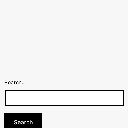
«Портр
Search…