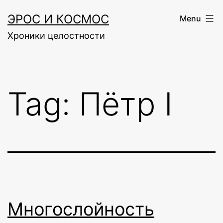
Skip
ЭРОС И КОСМОС
Menu
to
Хроники целостности
content
Tag:
Пётр I
Многослойность