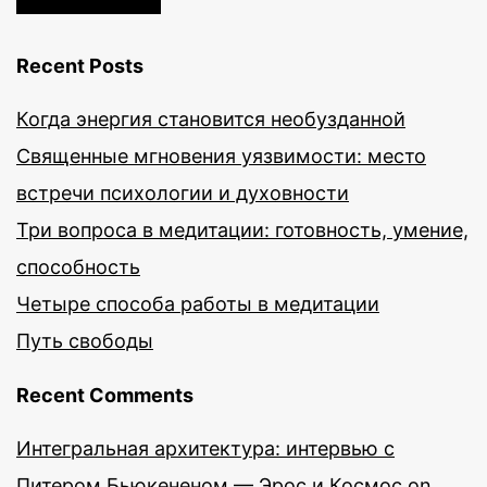
Recent Posts
Когда энергия становится необузданной
Священные мгновения уязвимости: место
встречи психологии и духовности
Три вопроса в медитации: готовность, умение,
способность
Четыре способа работы в медитации
Путь свободы
Recent Comments
Интегральная архитектура: интервью с
Питером Бьюкененом — Эрос и Космос
on