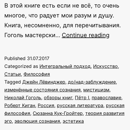
В этой книге есть если не всё, то очень
многое, что радует мои разум и душу.
Книга, несомненно, для перечитывания.
Многос
Гоголь мастерски…
Continue reading
смысл
в
Published
31.07.2017
произв
Categorized as
Интегральный подход
,
Искусство
,
Гоголя:
Статьи
,
Философия
Tagged
Джейн Лёвинджер
,
до/над-заблуждение
,
о
изменённые состояния сознания
,
мистицизм
,
повест
Николай Гоголь
,
обзоры книг
,
Пётр I
,
православие
,
«Невск
Роберт Киган
,
Россия
,
русская литература
,
русская
философия
,
Сюзанна Кук-Гройтер
,
теория развития
проспе
эго
,
эволюция сознания
,
эстетика
и