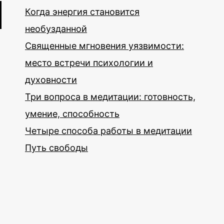
Когда энергия становится
необузданной
Священные мгновения уязвимости:
место встречи психологии и
духовности
Три вопроса в медитации: готовность,
умение, способность
Четыре способа работы в медитации
Путь свободы