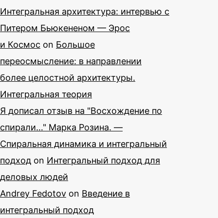
Интегральная архитектура: интервью с
Питером Бьюкененом — Эрос
и Космос
on
Большое
переосмысление: в направлении
более целостной архитектуры.
Интегральная теория
Я дописал отзыв на "Восхождение по
спирали…" Марка Розина. —
Спиральная динамика и интегральный
подход
on
Интегральный подход для
деловых людей
Andrey Fedotov
on
Введение в
интегральный подход