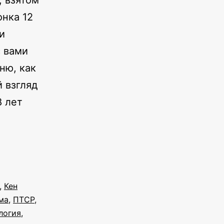
, взятом
нка 12
и
с вами
ню, как
 взгляд
8 лет
е
кой
,
Кен
ма
,
ПТСР
,
ональная
логия
,
я