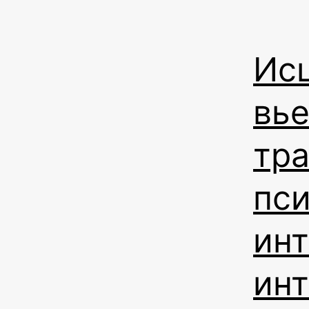
Ис
вье
тр
пси
инт
ин