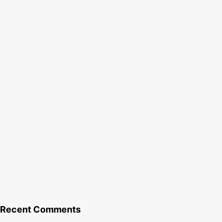
ный
м
Recent Comments