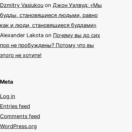
Dzmitry Vasiukou
on
Джон Уэлвуд: «Мы
будды, становящиеся людьми, равно
как и люди, становящиеся буддами»
Alexander Lakota
on
Почему вы до сих
пор не пробуждены? Потому что вы
этого не хотите!
Meta
Log in
Entries feed
Comments feed
WordPress.org