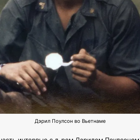
Дэрил Поулсон во Вьетнаме