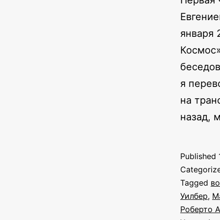
Первая 
Евгение
января 
Космос»
беседов
я перев
на тран
назад, 
Published
Categoriz
Tagged
во
Уилбер
,
М
Роберто 