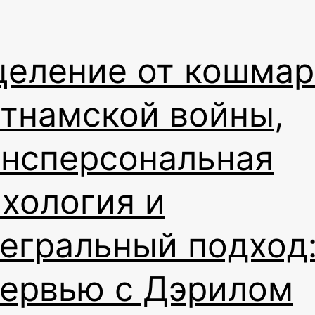
целение от кошмар
тнамской войны,
ансперсональная
хология и
егральный подход
тервью с Дэрилом