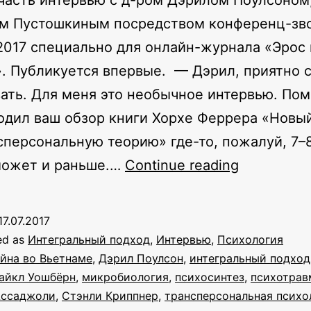
часть интервью с д-ром Дэрилом Поулсоном
м Пустошкиным посредством конференц-зво
2017 специально для онлайн-журнала «Эрос 
. Публикуется впервые. ­ — Дэрил, приятно 
ать. Для меня это необычное интервью. Пом
одил ваш обзор книги Хорхе Феррера «Новый
сперсональную теорию» где-то, пожалуй, 7–
Исцелени
может и раньше.…
Continue reading
от
кошмаров
17.07.2017
вьетнамс
ed as
Интегральный подход
,
Интервью
,
Психология
войны,
йна во Вьетнаме
,
Дэрил Поулсон
,
интегральный подход
айкл Уошбёрн
,
микробиология
,
психосинтез
,
психотрав
трансперс
Ассаджоли
,
Стэнли Криппнер
,
трансперсональная психо
психологи