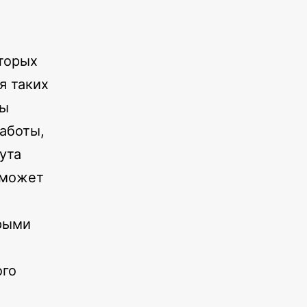
оторых
я таких
мы
работы,
ута
, может
орыми
ого