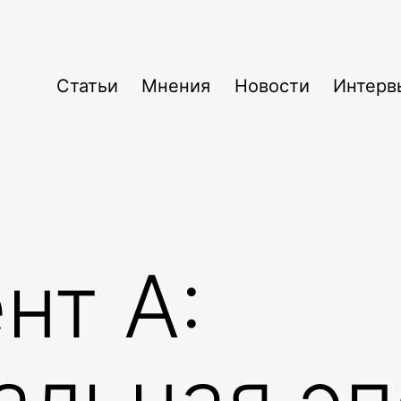
Статьи
Мнения
Новости
Интерв
нт A:
альная эп