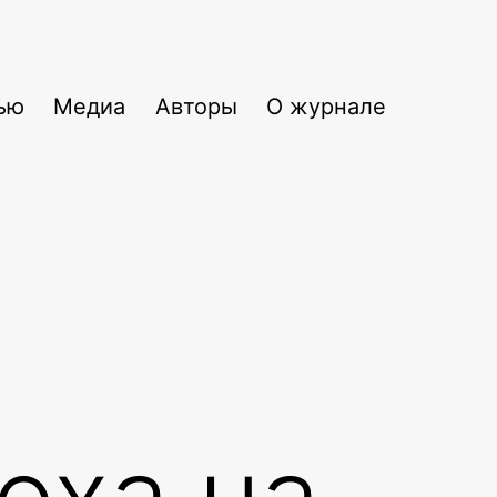
ью
Медиа
Авторы
О журнале
оха на