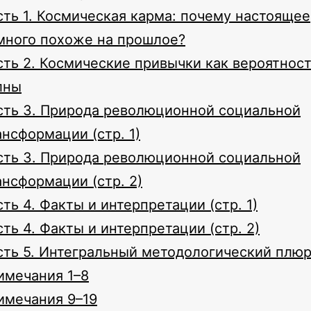
сть 1. Космическая карма: почему настоящее
много похоже на прошлое?
сть 2. Космические привычки как вероятнос
лны
сть 3. Природа революционной социальной
ансформации (стр. 1)
сть 3. Природа революционной социальной
ансформации (стр. 2)
ть 4. Факты и интерпретации (стр. 1)
сть 4. Факты и интерпретации (стр. 2)
сть 5. Интегральный методологический плю
имечания 1–8
имечания 9–19