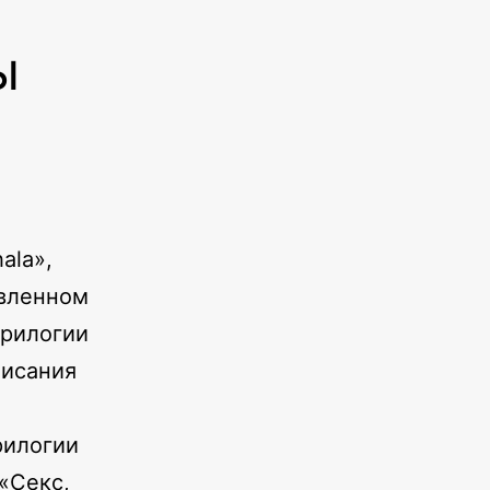
ы
ala»,
авленном
трилогии
писания
рилогии
«Секс,