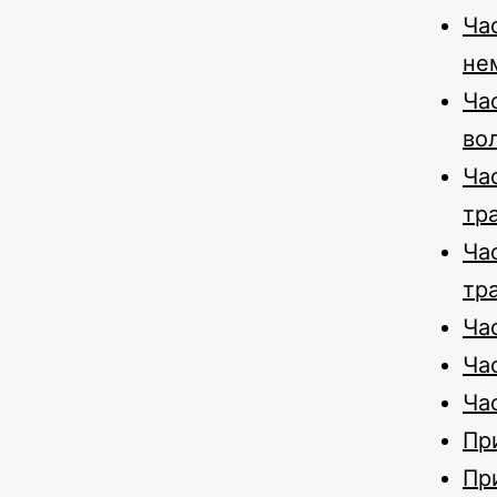
Ча
не
Ча
во
Ча
тр
Ча
тр
Час
Ча
Ча
Пр
Пр