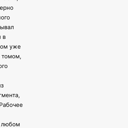
мерно
ного
тывал
 в
том уже
 томом,
ого
из
гмента,
 Рабочее
В любом