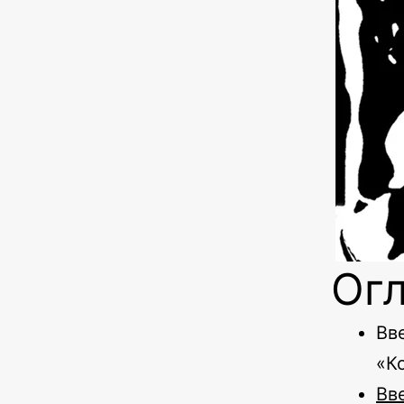
Ог
Вв
«К
Вв