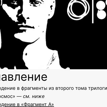
лавление
едение в фрагменты из второго тома трилог
осмос» —
см. ниже
едение в «Фрагмент А»