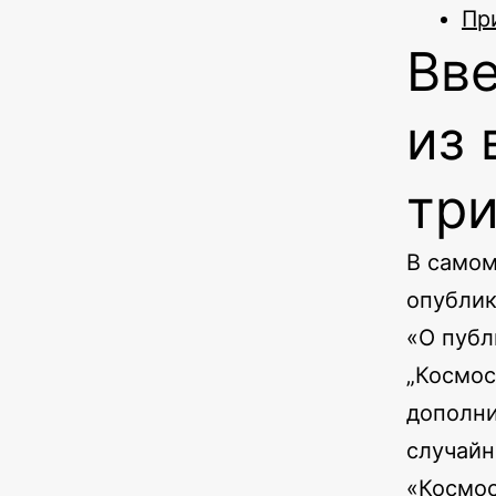
Пр
Вв
из 
тр
В самом
опублик
«О публ
„Космос
дополни
случайн
«Космос