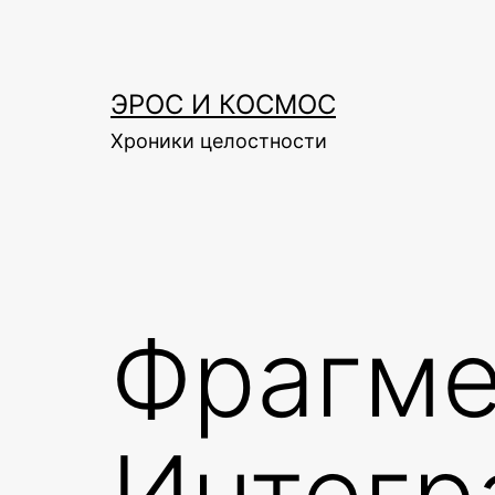
Skip
to
content
ЭРОС И КОСМОС
Хроники целостности
Фрагме
Интегр