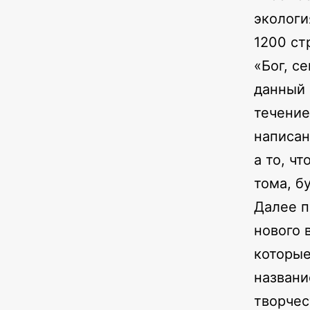
экологи
1200 ст
«Бог, с
данный 
течение
написан
а то, ч
тома, б
Далее п
нового 
которые
названи
творчес