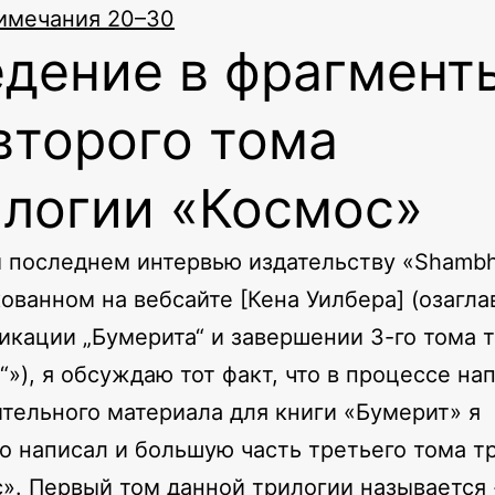
имечания 20–30
едение в фрагмент
второго тома
илогии «Космос»
 последнем интервью издательству «Shambh
ованном на вебсайте [Кена Уилбера] (озагл
икации „Бумерита“ и завершении 3-го тома 
“»), я обсуждаю тот факт, что в процессе на
тельного материала для книги «Бумерит» я
о написал и большую часть третьего тома т
». Первый том данной трилогии называется 