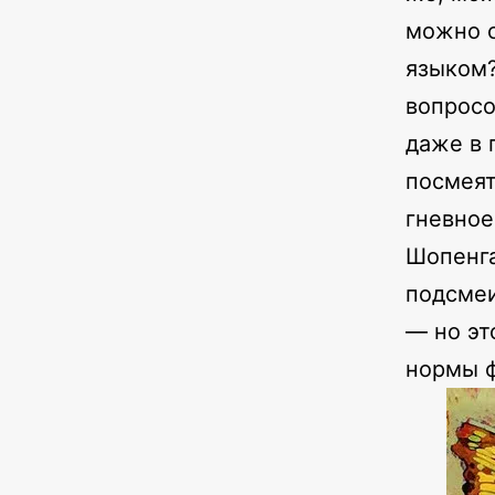
можно с
языком?
вопросо
даже в 
посмеят
гневное
Шопенга
подсмеи
— но эт
нормы ф