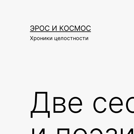
Skip
to
content
ЭРОС И КОСМОС
Хроники целостности
Две се
и поэз