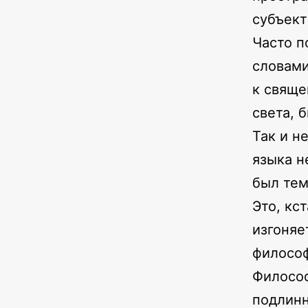
субъект
Часто п
словами
к свяще
света, 
Так и н
языка н
был тем
Это, кс
изгоняе
философ
Филосо
подлинн