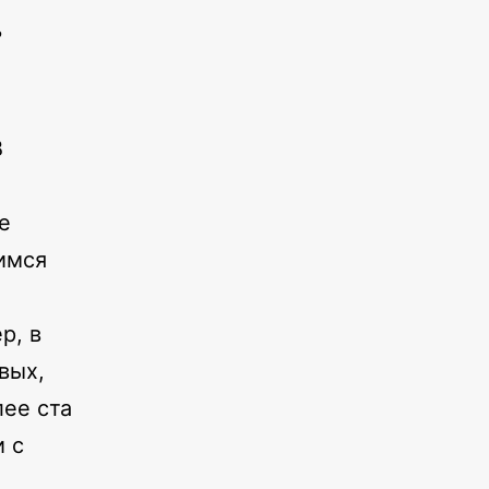
ь
В
е
имся
р, в
вых,
лее ста
и с