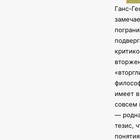
Ганс-Ге
замечае
пограни
подверг
критико
вторжен
«вторгл
философ
имеет в
совсем 
— родна
тезис, 
понятия