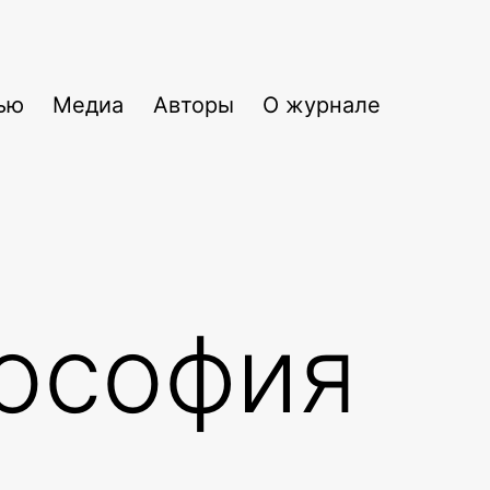
ью
Медиа
Авторы
О журнале
лософия