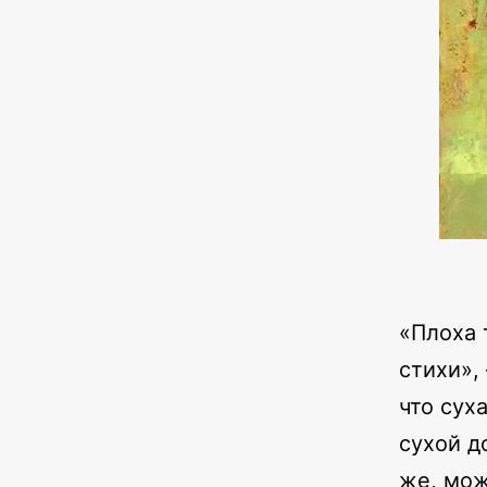
«Плоха 
стихи»,
что сух
сухой д
же, мож