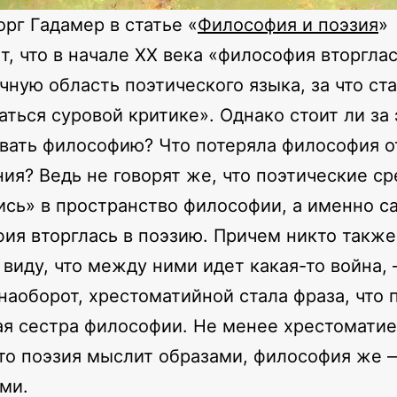
орг Гадамер в статье «
Философия и поэзия
»
т, что в начале XX века «философия вторглас
чную область поэтического языка, за что ст
аться суровой критике». Однако стоит ли за 
вать философию? Что потеряла философия от
ия? Ведь не говорят же, что поэтические ср
ись» в пространство философии, а именно с
ия вторглась в поэзию. Причем никто также
 виду, что между ними идет какая-то война,
наоборот, хрестоматийной стала фраза, что 
я сестра философии. Не менее хрестоматие
что поэзия мыслит образами, философия же 
ми.