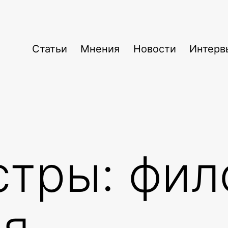
Статьи
Мнения
Новости
Интерв
стры: фи
ия