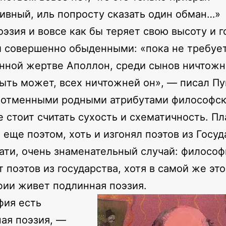
ивный, иль попросту сказать один обман…»
оэзия и вовсе как бы теряет свою высоту и г
 совершенно обыденными: «пока не требует
нной жертве Аполлон, среди сынов ничтож
быть может, всех ничтожней он», — писал П
еотменными родными атрибутами философск
е стоит считать сухость и схематичность. Пл
 еще поэтом, хоть и изгонял поэтов из Госуд
тати, очень знаменательный случай: философ
т поэтов из государства, хотя в самой же эт
ии живет подлинная поэзия.
фия есть
ая поэзия, —