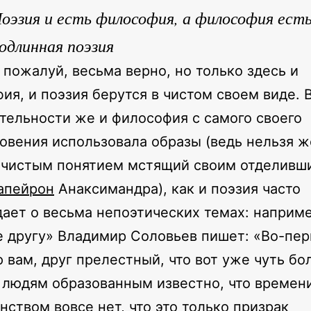
оэзия и есть философия, а философия ест
одлинная поэзия
, пожалуй, весьма верно, но только здесь и
ия, и поэзия берутся в чистом своем виде. 
тельности же и философия с самого своего
овения использовала образы (ведь нельзя ж
 чистым понятием мстящий своим отделивш
а
пейрон
Анаксимандра), как и поэзия часто
ает о весьма непоэтических темах: наприме
 другу» Владимир Соловьев пишет: «Во-пер
 вам, друг прелестный, что вот уже чуть бо
к людям образованным известно, что времен
нством вовсе нет, что это только призрак