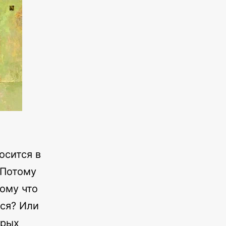
осится в
 Потому
тому что
ся? Или
орых