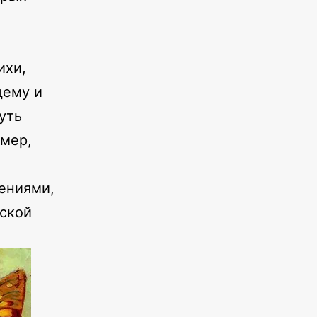
ихи,
щему и
уть
имер,
ениями,
еской