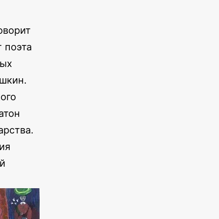
оворит
 поэта
ных
ушкин.
ого
атон
арства.
ия
ой