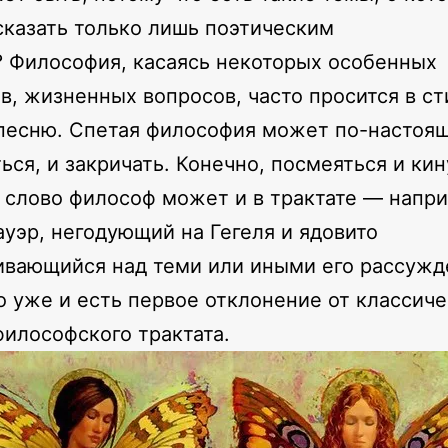
казать только лишь поэтическим
 Философия, касаясь некоторых особенных
в, жизненных вопросов, часто просится в ст
песню. Спетая философия может по-настоя
ься, и закричать. Конечно, посмеяться и кин
 слово философ может и в трактате — напр
уэр, негодующий на Гегеля и ядовито
вающийся над теми или иными его рассужд
о уже и есть первое отклонение от классич
илософского трактата.