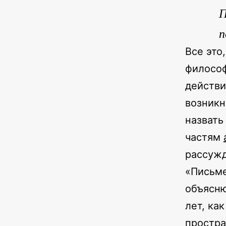
П
п
Все это
философ
действи
возникн
назвать
частям
рассужд
«Письме
объясню
лет, ка
простра