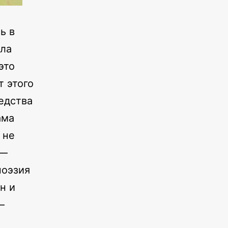
ь в
ала
это
 этого
едства
ама
 не
 —
поэзия
н и
—