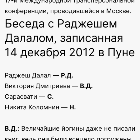
17-й Международной трансперсональной
конференции, проводившейся в Москве.
Беседа с Раджешем
Далалом, записанная
14 декабря 2012 в Пуне
Раджеш Далал —
Р.Д.
Виктория Дмитриева —
В.Д.
Сарасвати —
С.
Никита Коломнин —
Н.
В.Д.:
Величайшие йогины даже не писали
книг, ведь они были всецело погружены