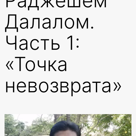
Раджешем
Далалом.
Часть 1:
«Точка
невозврата»