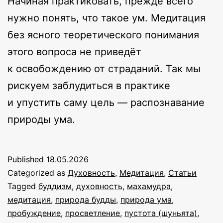
Начиная практиковать, прежде всего
нужно понять, что такое ум. Медитация
без ясного теоретического понимания
этого вопроса не приведёт
к освобождению от страданий. Так мы
рискуем заблудиться в практике
и упустить саму цель — распознавание
природы ума.
Published
18.05.2026
Categorized as
Духовность
,
Медитация
,
Статьи
Tagged
буддизм
,
духовность
,
махамудра
,
медитация
,
природа будды
,
природа ума
,
пробуждение
,
просветление
,
пустота (шуньята)
,