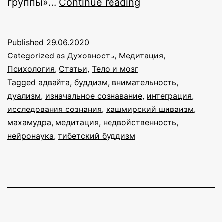
Нейрональные
группы»…
Continue reading
корреляты
недвойственног
Published
29.06.2020
сознавания
Categorized as
Духовность
,
Медитация
,
в
Психология
,
Статьи
,
Тело и мозг
Tagged
адвайта
,
буддизм
,
внимательность
,
медитации
дуализм
,
изначальное сознавание
,
интеграция
,
исследования сознания
,
кашмирский шиваизм
,
махамудра
,
медитация
,
недвойственность
,
нейронаука
,
тибетский буддизм