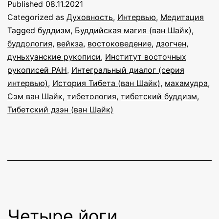
Published
08.11.2021
магия
Categorized as
Духовность
,
Интервью
,
Медитация
и
Tagged
буддизм
,
Буддийская магия (ван Шайк)
,
буддология
,
вейкза
,
востоковедение
,
дзогчен
,
дуньхуанские
дуньхуанские рукописи
,
Институт восточных
рукописи:
рукописей РАН
,
Интегральный диалог (серия
интервью
интервью)
,
История Тибета (ван Шайк)
,
махамудра
,
Сэм ван Шайк
с
,
тибетология
,
тибетский буддизм
,
Тибетский дзэн (ван Шайк)
Сэмом
ван
Шайком
Четыре йоги