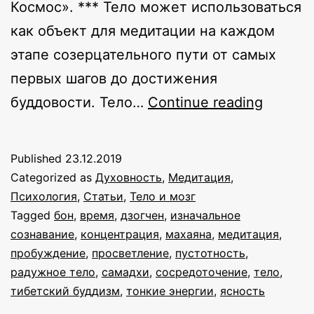
Космос». *** Тело может использоваться
как объект для медитации на каждом
этапе созерцательного пути от самых
первых шагов до достижения
Телесн
буддовости. Тело…
Continue reading
медита
в
Published
23.12.2019
тибетс
Categorized as
Духовность
,
Медитация
,
традиц
Психология
,
Статьи
,
Тело и мозг
Tagged
бон
,
время
,
дзогчен
,
изначальное
буддиз
сознавание
,
концентрация
,
махаяна
,
медитация
,
и
пробуждение
,
просветление
,
пустотность
,
бон
радужное тело
,
самадхи
,
сосредоточение
,
тело
,
тибетский буддизм
,
тонкие энергии
,
ясность