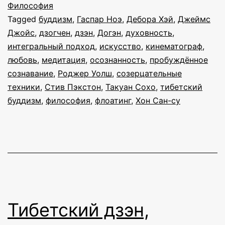
Философия
о
Tagged
буддизм
,
Гаспар Ноэ
,
Дебора Хэй
,
Джеймс
медитации
Джойс
,
дзогчен
,
дзэн
,
Догэн
,
духовность
,
интегральный подход
,
искусство
,
кинематограф
,
любовь
,
медитация
,
осознанность
,
пробуждённое
сознавание
,
Роджер Уолш
,
созерцательные
техники
,
Стив Пэкстон
,
Такуан Сохо
,
тибетский
буддизм
,
философия
,
флоатинг
,
Хон Сан-су
Тибетский дзэн,