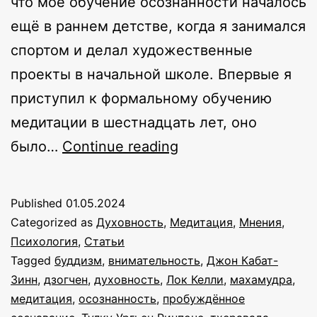
что моё обучение осознанности началось
ещё в раннем детстве, когда я занимался
спортом и делал художественные
проекты в начальной школе. Впервые я
приступил к формальному обучению
медитации в шестнадцать лет, оно
Как
было…
Continue reading
я
открыл
Published
01.05.2024
безусильную
Categorized as
Духовность
,
Медитация
,
Мнения
,
осознанность
Психология
,
Статьи
Tagged
буддизм
,
внимательность
,
Джон Кабат-
Зинн
,
дзогчен
,
духовность
,
Лок Келли
,
махамудра
,
медитация
,
осознанность
,
пробуждённое