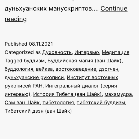
дуньхуанских манускриптов.…
Continue
Тибетский
reading
дзэн,
буддийская
Published
08.11.2021
магия
Categorized as
Духовность
,
Интервью
,
Медитация
и
Tagged
буддизм
,
Буддийская магия (ван Шайк)
,
буддология
,
вейкза
,
востоковедение
,
дзогчен
,
дуньхуанские
дуньхуанские рукописи
,
Институт восточных
рукописи:
рукописей РАН
,
Интегральный диалог (серия
интервью
интервью)
,
История Тибета (ван Шайк)
,
махамудра
,
Сэм ван Шайк
с
,
тибетология
,
тибетский буддизм
,
Тибетский дзэн (ван Шайк)
Сэмом
ван
Шайком