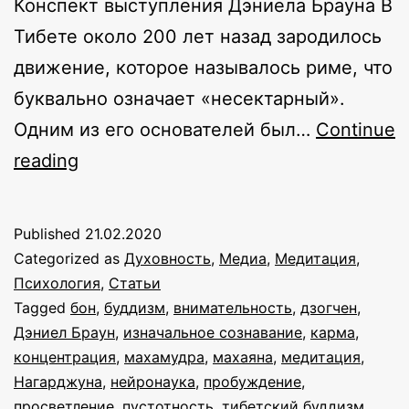
Конспект выступления Дэниела Брауна В
Тибете около 200 лет назад зародилось
движение, которое называлось риме, что
буквально означает «несектарный».
Одним из его основателей был…
Continue
Три
reading
карты
духовного
Published
21.02.2020
развития.
Categorized as
Духовность
,
Медиа
,
Медитация
,
Конспект
Психология
,
Статьи
Tagged
бон
,
буддизм
,
внимательность
,
дзогчен
,
выступления
Дэниел Браун
,
изначальное сознавание
,
карма
,
Дэниела
концентрация
,
махамудра
,
махаяна
,
медитация
,
Брауна
Нагарджуна
,
нейронаука
,
пробуждение
,
просветление
,
пустотность
,
тибетский буддизм
,