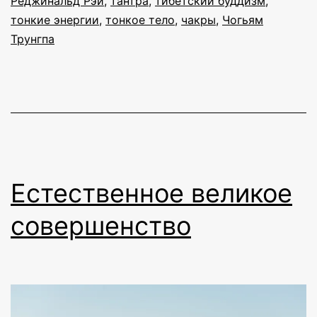
Реджинальд Рэй
,
тантра
,
тибетский буддизм
,
тонкие энергии
,
тонкое тело
,
чакры
,
Чогьям
Трунгпа
Естественное великое
совершенство