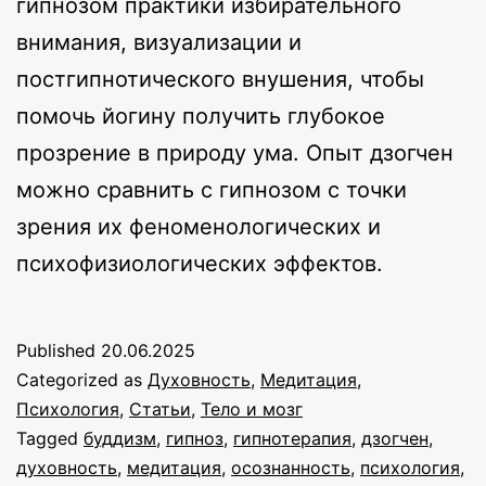
гипнозом практики избирательного
внимания, визуализации и
постгипнотического внушения, чтобы
помочь йогину получить глубокое
прозрение в природу ума. Опыт дзогчен
можно сравнить с гипнозом с точки
зрения их феноменологических и
психофизиологических эффектов.
Published
20.06.2025
Categorized as
Духовность
,
Медитация
,
Психология
,
Статьи
,
Тело и мозг
Tagged
буддизм
,
гипноз
,
гипнотерапия
,
дзогчен
,
духовность
,
медитация
,
осознанность
,
психология
,