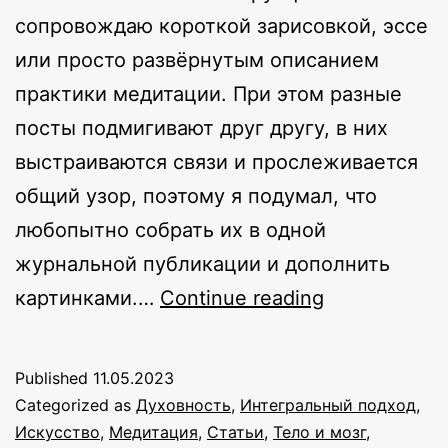
сопровождаю короткой зарисовкой, эссе
или просто развёрнутым описанием
практики медитации. При этом разные
посты подмигивают друг другу, в них
выстраиваются связи и прослеживается
общий узор, поэтому я подумал, что
любопытно собрать их в одной
журнальной публикации и дополнить
Канал
картинками.…
Continue reading
формы
и
Published
11.05.2023
пустоты.
Categorized as
Духовность
,
Интегральный подход
,
Заметки
Искусство
,
Медитация
,
Статьи
,
Тело и мозг
,