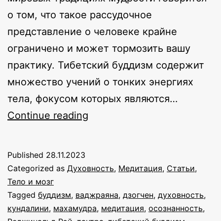
о том, что такое рассудочное
представление о человеке крайне
ограничено и может тормозить вашу
практику. Тибетский буддизм содержит
множество учений о тонких энергиях
тела, фокусом которых являются…
Существуют
Continue reading
ли
чакры?
Published
28.11.2023
Интервью
Categorized as
Духовность
,
Медитация
,
Статьи
,
с
Тело и мозг
Tagged
буддизм
,
ваджраяна
,
дзогчен
,
духовность
,
Реджинальдом
кундалини
,
махамудра
,
медитация
,
осознанность
,
Рэем