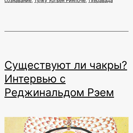
сознавание
,
Тулку Ургьен Ринпоче
,
тхеравада
Существуют ли чакры?
Интервью с
Реджинальдом Рэем