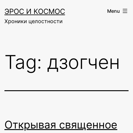
Skip
ЭРОС И КОСМОС
Menu
to
Хроники целостности
content
Tag:
дзогчен
Открывая священное