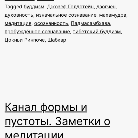
Tagged
буддизм
,
Джозеф Голдстейн
,
дзогчен
,
духовность
,
изначальное сознавание
,
махамудра
,
медитация
,
осознанность
,
Падмасамбхава
,
пробуждённое сознавание
,
тибетский буддизм
,
Цокньи Ринпоче
,
Шабкар
Канал формы и
пустоты. Заметки о
медитации