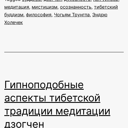
медитация
,
мистицизм
,
осознанность
,
тибетский
буддизм
,
философия
,
Чогьям Трунгпа
,
Эндрю
Холечек
Гипноподобные
аспекты тибетской
традиции медитации
дзогчен