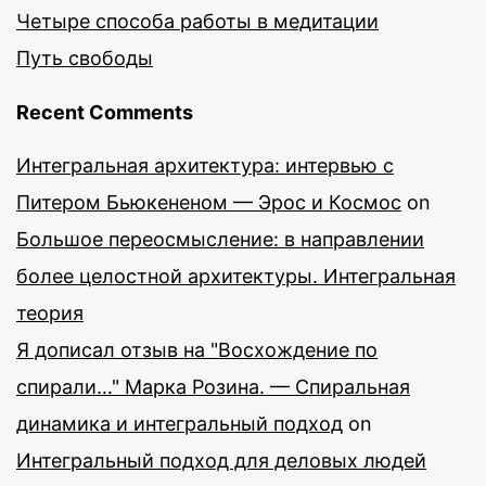
Четыре способа работы в медитации
Путь свободы
Recent Comments
Интегральная архитектура: интервью с
Питером Бьюкененом — Эрос и Космос
on
Большое переосмысление: в направлении
более целостной архитектуры. Интегральная
теория
Я дописал отзыв на "Восхождение по
спирали…" Марка Розина. — Спиральная
динамика и интегральный подход
on
Интегральный подход для деловых людей