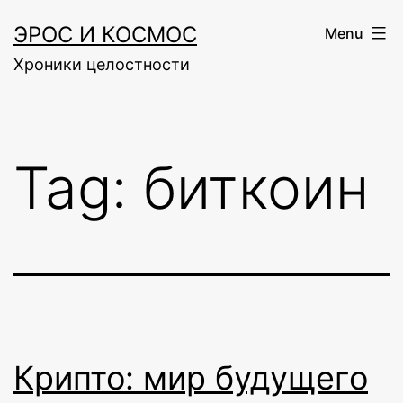
Skip
ЭРОС И КОСМОС
Menu
to
Хроники целостности
content
Tag:
биткоин
Крипто: мир будущего