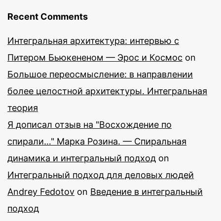
Recent Comments
Интегральная архитектура: интервью с
Питером Бьюкененом — Эрос и Космос
on
Большое переосмысление: в направлении
более целостной архитектуры. Интегральная
теория
Я дописал отзыв на "Восхождение по
спирали…" Марка Розина. — Спиральная
динамика и интегральный подход
on
Интегральный подход для деловых людей
Andrey Fedotov
on
Введение в интегральный
подход