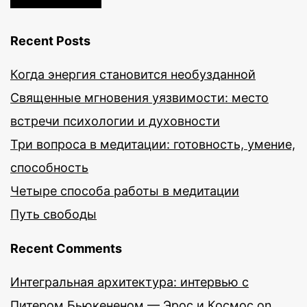
Recent Posts
Когда энергия становится необузданной
Священные мгновения уязвимости: место
встречи психологии и духовности
Три вопроса в медитации: готовность, умение,
способность
Четыре способа работы в медитации
Путь свободы
Recent Comments
Интегральная архитектура: интервью с
Питером Бьюкененом — Эрос и Космос
on