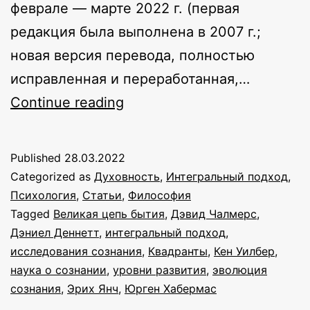
феврале — марте 2022 г. (первая
редакция была выполнена в 2007 г.;
новая версия перевода, полностью
исправленная и переработанная,…
Интегральная
Continue reading
теория
сознания
Published
28.03.2022
Categorized as
Духовность
,
Интегральный подход
,
Психология
,
Статьи
,
Философия
Tagged
Великая цепь бытия
,
Дэвид Чалмерс
,
Дэниел Деннетт
,
интегральный подход
,
исследования сознания
,
Квадранты
,
Кен Уилбер
,
наука о сознании
,
уровни развития
,
эволюция
сознания
,
Эрих Янч
,
Юрген Хабермас