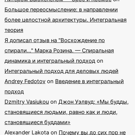
Большое переосмысление: в направлении
более целостной архитектуры. Интегральная
теория
Я дописал отзыв на "Восхождение по
спирали…" Марка Розина. — Спиральная
динамика и интегральный подход
on
Интегральный подход для деловых людей
Andrey Fedotov
on
Введение в интегральный
подход
Dzmitry Vasiukou
on
Джон Уэлвуд: «Мы будды,
становящиеся людьми, равно как и люди,
становящиеся буддами»
Alexander Lakota
on
Почему вы до сих пор не