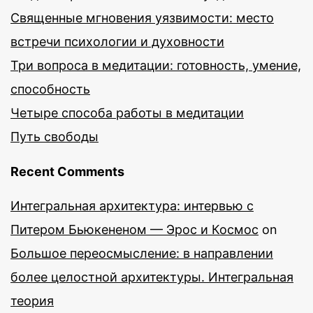
Священные мгновения уязвимости: место
встречи психологии и духовности
Три вопроса в медитации: готовность, умение,
способность
Четыре способа работы в медитации
Путь свободы
Recent Comments
Интегральная архитектура: интервью с
Питером Бьюкененом — Эрос и Космос
on
Большое переосмысление: в направлении
более целостной архитектуры. Интегральная
теория