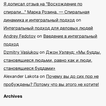
Я дописал отзыв на "Восхождение по
спирали…" Марка Розина. — Спиральная
динамика и интегральный подход
on
Интегральный подход для деловых людей
Andrey Fedotov
on
Введение в интегральный
подход
Dzmitry Vasiukou
on
Джон Уэлвуд: «Мы будды,
становящиеся людьми, равно как и люди,
становящиеся буддами»
Alexander Lakota
on
Почему вы до сих пор не
пробуждены? Потому что вы этого не хотите!
Archives