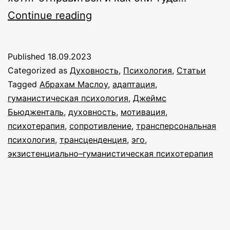
Цели
Continue reading
психотерапии
Published
18.09.2023
Categorized as
Духовность
,
Психология
,
Статьи
Tagged
Абрахам Маслоу
,
адаптация
,
гуманистическая психология
,
Джеймс
Бьюдженталь
,
духовность
,
мотивация
,
психотерапия
,
сопротивление
,
трансперсональная
психология
,
трансценденция
,
эго
,
экзистенциально–гуманистическая психотерапия