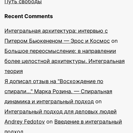
Путь свободы
Recent Comments
Интегральная архитектура: интервью с
Питером Бьюкененом — Эрос и Космос
on
Большое переосмысление: в направлении
более целостной архитектуры. Интегральная
теория
Я дописал отзыв на "Восхождение по
спирали…" Марка Розина. — Спиральная
динамика и интегральный подход
on
Интегральный подход для деловых людей
Andrey Fedotov
on
Введение в интегральный
подход