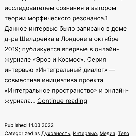
исследователем сознания и автором
теории морфического резонанса.1
Данное интервью было записано в доме
д-ра Шелдрейка в Лондоне в октябре
2019; публикуется впервые в онлайн-
журнале «Эрос и Космос». Серия
интервью «Интегральный диалог» —
совместная инициатива проекта
«Интегральное пространство» и онлайн-
Расширенный
журнала…
Continue reading
разум:
интервью
Published
14.03.2022
с
Categorized as
Духовность
,
Интервью
,
Медиа
,
Тело