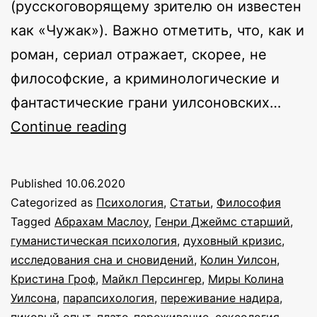
(русскоговорящему зрителю он известен
как «Чужак»). Важно отметить, что, как и
роман, сериал отражает, скорее, не
философские, а криминологические и
фантастические грани уилсоновских…
Писательство
Continue reading
с
какой-
Published
10.06.2020
то
Categorized as
Психология
,
Статьи
,
Философия
целью:
Tagged
Абрахам Маслоу
,
Генри Джеймс старший
,
гуманистическая психология
,
духовный кризис
,
эссе
исследования сна и сновидений
,
Колин Уилсон
,
о
Кристина Гроф
,
Майкл Персингер
,
Миры Колина
Колине
Уилсона
,
парапсихология
,
переживание надира
,
пиковый опыт
,
плато-переживание
,
сексология
,