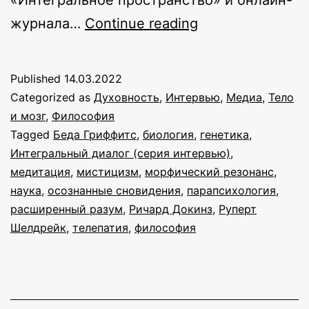
Расширенный
журнала…
Continue reading
разум:
интервью
Published
14.03.2022
с
Categorized as
Духовность
,
Интервью
,
Медиа
,
Тело
Рупертом
и мозг
,
Философия
Tagged
Беда Гриффитс
,
биология
,
генетика
,
Шелдрейком
Интегральный диалог (серия интервью)
,
медитация
,
мистицизм
,
морфический резонанс
,
наука
,
осознанные сновидения
,
парапсихология
,
расширенный разум
,
Ричард Докинз
,
Руперт
Шелдрейк
,
телепатия
,
философия