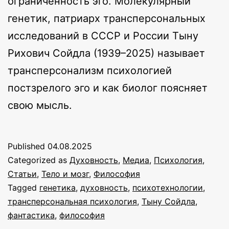
ограниченность эго. Молекулярный
генетик, патриарх трансперсональных
исследований в СССР и России Тыну
Рихович Сойдла (1939–2025) называет
трансперсонализм психологией
постзрелого эго и как биолог поясняет
свою мысль.
Published
04.08.2025
Categorized as
Духовность
,
Медиа
,
Психология
,
Статьи
,
Тело и мозг
,
Философия
Tagged
генетика
,
духовность
,
психотехнологии
,
трансперсональная психология
,
Тыну Сойдла
,
фантастика
,
философия