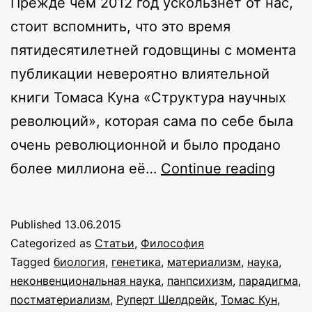
Прежде чем 2012 год ускользнёт от нас,
стоит вспомнить, что это время
пятидесятилетней годовщины с момента
публикации невероятно влиятельной
книги Томаса Куна «Структура научных
революций», которая сама по себе была
очень революционной и было продано
Нова
более миллиона её…
Continue reading
науч
рево
Published
13.06.2015
Categorized as
Статьи
,
Философия
Tagged
биология
,
генетика
,
материализм
,
наука
,
неконвенциональная наука
,
панпсихизм
,
парадигма
,
постматериализм
,
Руперт Шелдрейк
,
Томас Кун
,