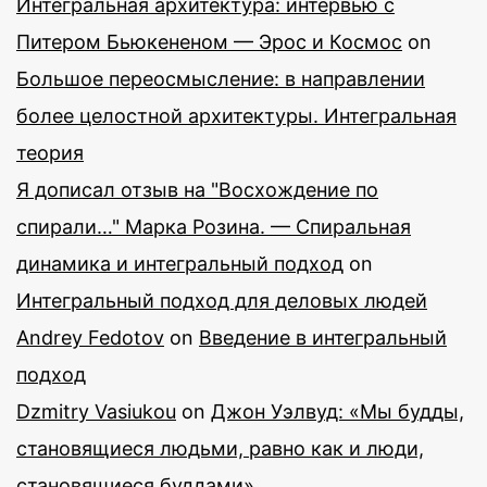
Интегральная архитектура: интервью с
Питером Бьюкененом — Эрос и Космос
on
Большое переосмысление: в направлении
более целостной архитектуры. Интегральная
теория
Я дописал отзыв на "Восхождение по
спирали…" Марка Розина. — Спиральная
динамика и интегральный подход
on
Интегральный подход для деловых людей
Andrey Fedotov
on
Введение в интегральный
подход
Dzmitry Vasiukou
on
Джон Уэлвуд: «Мы будды,
становящиеся людьми, равно как и люди,
становящиеся буддами»