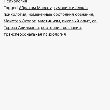
с
Психология
Tagged
Абрахам Маслоу
,
гуманистическая
Абрахамом
психология
,
изменённые состояния сознания
,
Маслоу
Майстер Экхарт
,
мистицизм
,
пиковый опыт
,
св.
Тереза Авильская
,
состояния сознания
,
трансперсональная психология