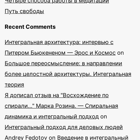
Четыре способа работы в медитации
Путь свободы
Recent Comments
Интегральная архитектура: интервью с
Питером Бьюкененом — Эрос и Космос
on
Большое переосмысление: в направлении
более целостной архитектуры. Интегральная
теория
Я дописал отзыв на "Восхождение по
спирали…" Марка Розина. — Спиральная
динамика и интегральный подход
on
Интегральный подход для деловых людей
Andrey Fedotov
on
Введение в интегральный