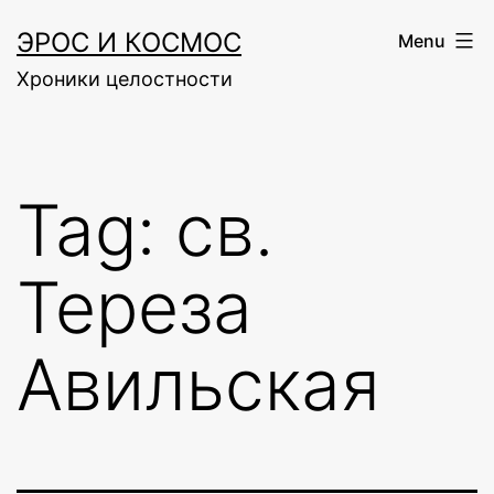
Skip
ЭРОС И КОСМОС
Menu
to
Хроники целостности
content
Tag:
св.
Тереза
Авильская