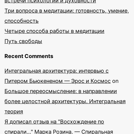
встречи психологии и духовности
Три вопроса в медитации: готовность, умение,
способность
Четыре способа работы в медитации
Путь свободы
Recent Comments
Интегральная архитектура: интервью с
Питером Бьюкененом — Эрос и Космос
on
Большое переосмысление: в направлении
более целостной архитектуры. Интегральная
теория
Я дописал отзыв на "Восхождение по
спирали…" Марка Розина. — Спиральная