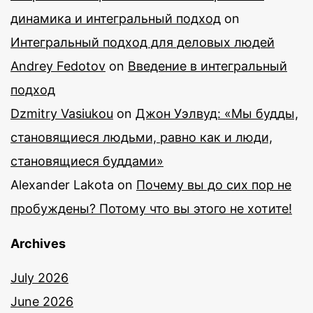
динамика и интегральный подход
on
Интегральный подход для деловых людей
Andrey Fedotov
on
Введение в интегральный
подход
Dzmitry Vasiukou
on
Джон Уэлвуд: «Мы будды,
становящиеся людьми, равно как и люди,
становящиеся буддами»
Alexander Lakota
on
Почему вы до сих пор не
пробуждены? Потому что вы этого не хотите!
Archives
July 2026
June 2026