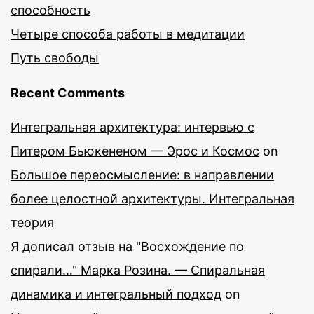
способность
Четыре способа работы в медитации
Путь свободы
Recent Comments
Интегральная архитектура: интервью с
Питером Бьюкененом — Эрос и Космос
on
Большое переосмысление: в направлении
более целостной архитектуры. Интегральная
теория
Я дописал отзыв на "Восхождение по
спирали…" Марка Розина. — Спиральная
динамика и интегральный подход
on