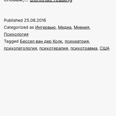
должна
перестать
Published
25.08.2016
игнорировать
Categorized as
Интервью
,
Медиа
,
Мнения
,
психотравму
Психология
Tagged
Бессел ван дер Колк
,
психиатрия
,
психопатология
,
психотерапия
,
психотравма
,
США