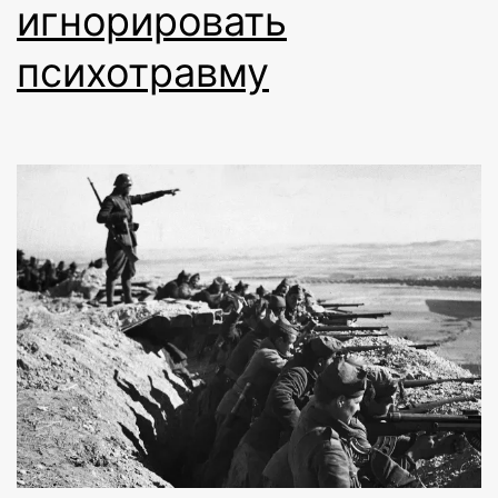
игнорировать
психотравму