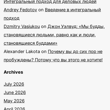
Интегральный подход для деловых людей
Andrey Fedotov
on
Введение в интегральный
подход
Dzmitry Vasiukou
on
Джон Уэлвуд: «Мы будды,
становящиеся людьми, равно как и люди,
становящиеся буддами»
Alexander Lakota
on
Почему вы до сих пор не
пробуждены? Потому что вы этого не хотите!
Archives
July 2026
June 2026
May 2026
April 2026