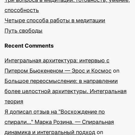
способность
Четыре способа работы в медитации
Путь свободы
Recent Comments
Интегральная архитектура: интервью с
Питером Бьюкененом — Эрос и Космос
on
Большое переосмысление: в направлении
более целостной архитектуры. Интегральная
теория
Я дописал отзыв на "Восхождение по
спирали…" Марка Розина. — Спиральная
динамика и интегральный подход
on