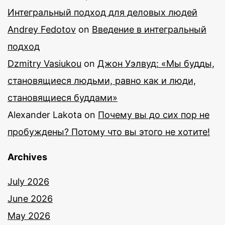
Интегральный подход для деловых людей
Andrey Fedotov
on
Введение в интегральный
подход
Dzmitry Vasiukou
on
Джон Уэлвуд: «Мы будды,
становящиеся людьми, равно как и люди,
становящиеся буддами»
Alexander Lakota
on
Почему вы до сих пор не
пробуждены? Потому что вы этого не хотите!
Archives
July 2026
June 2026
May 2026