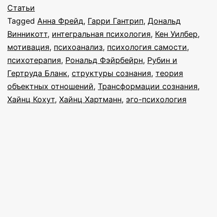
объект
Статьи
Tagged
Анна Фрейд
,
Гарри Гантрип
,
Дональд
отноше
Винникотт
,
интегральная психология
,
Кен Уилбер
,
и
мотивация
,
психоанализ
,
психология самости
,
эго-
психотерапия
,
Рональд Фэйрбейрн
,
Рубин и
Гертруда Бланк
,
структуры сознания
,
теория
психол
объектных отношений
,
Трансформации сознания
,
Хайнц Кохут
,
Хайнц Хартманн
,
эго-психология