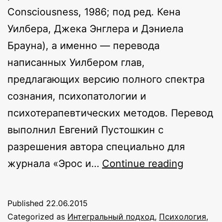
Consciousness, 1986; под ред. Кена
Уилбера, Джека Энглера и Дэниела
Брауна), а именно — перевода
написанных Уилбером глав,
предлагающих версию полного спектра
сознания, психопатологии и
психотерапевтических методов. Перевод
выполнил Евгений Пустошкин с
разрешения автора специально для
Трансф
журнала «Эрос и…
Continue reading
сознани
синтез
Published
22.06.2015
теории
Categorized as
Интегральный подход
,
Психология
,