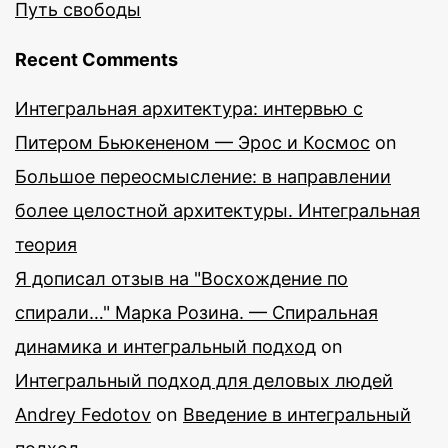
Путь свободы
Recent Comments
Интегральная архитектура: интервью с
Питером Бьюкененом — Эрос и Космос
on
Большое переосмысление: в направлении
более целостной архитектуры. Интегральная
теория
Я дописал отзыв на "Восхождение по
спирали…" Марка Розина. — Спиральная
динамика и интегральный подход
on
Интегральный подход для деловых людей
Andrey Fedotov
on
Введение в интегральный