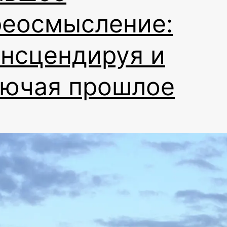
реосмысление:
ансцендируя и
лючая прошлое