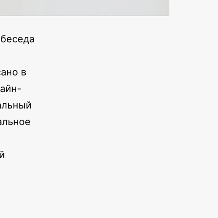
 беседа
ано в
лайн-
альный
альное
й