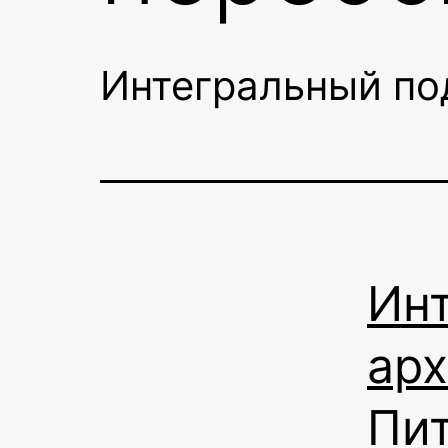
Интегральный по
Ин
арх
Пи