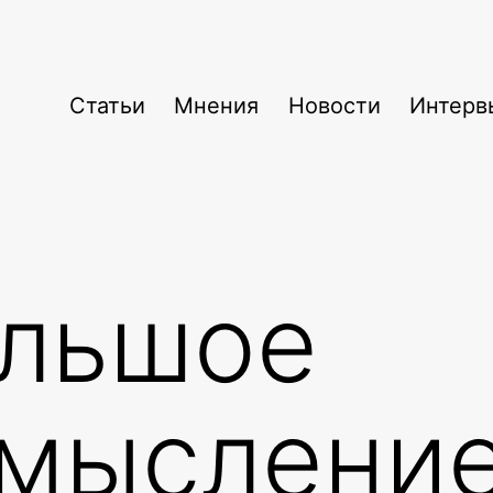
Статьи
Мнения
Новости
Интерв
льшое
мыслени