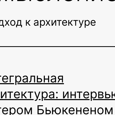
дход к архитектуре
тегральная
итектура: интервь
тером Бьюкененом