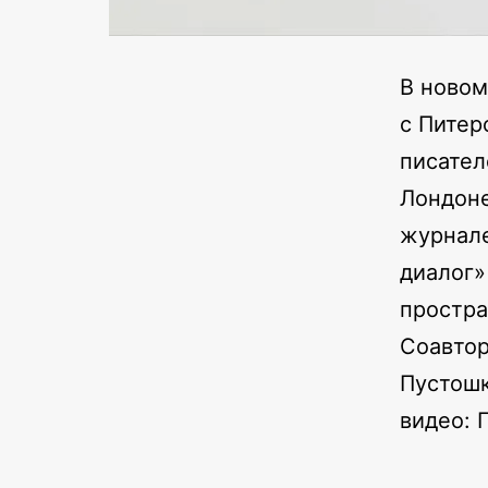
В новом
с Питер
писател
Лондоне
журнале
диалог»
простра
Соавтор
Пустошк
видео: