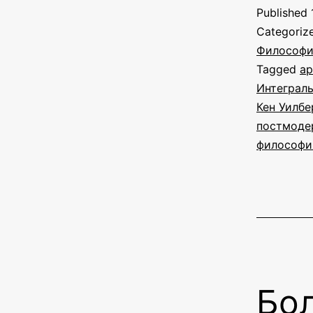
Published
Categoriz
Философи
Tagged
ар
Интеграль
Кен Уилбе
постмоде
философи
Бо