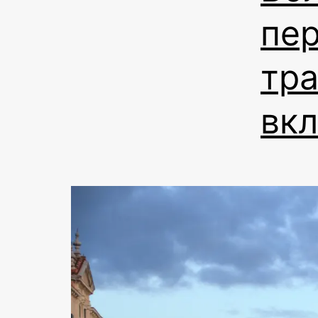
пе
тр
вк