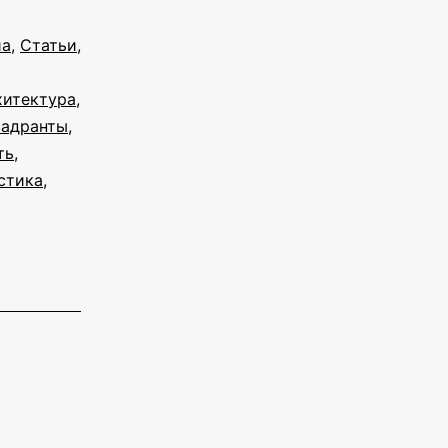
иа
,
Статьи
,
хитектура
,
вадранты
,
ть
,
стика
,