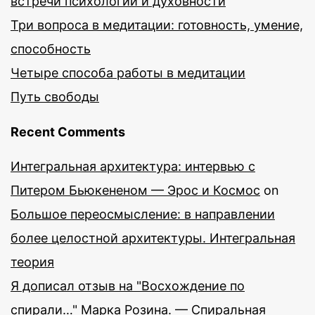
встречи психологии и духовности
Три вопроса в медитации: готовность, умение,
способность
Четыре способа работы в медитации
Путь свободы
Recent Comments
Интегральная архитектура: интервью с
Питером Бьюкененом — Эрос и Космос
on
Большое переосмысление: в направлении
более целостной архитектуры. Интегральная
теория
Я дописал отзыв на "Восхождение по
спирали…" Марка Розина. — Спиральная