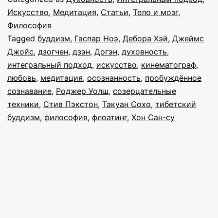
Заметки
Искусство
,
Медитация
,
Статьи
,
Тело и мозг
,
Философия
о
Tagged
буддизм
,
Гаспар Ноэ
,
Дебора Хэй
,
Джеймс
медитации
Джойс
,
дзогчен
,
дзэн
,
Догэн
,
духовность
,
интегральный подход
,
искусство
,
кинематограф
,
любовь
,
медитация
,
осознанность
,
пробуждённое
сознавание
,
Роджер Уолш
,
созерцательные
техники
,
Стив Пэкстон
,
Такуан Сохо
,
тибетский
буддизм
,
философия
,
флоатинг
,
Хон Сан-су