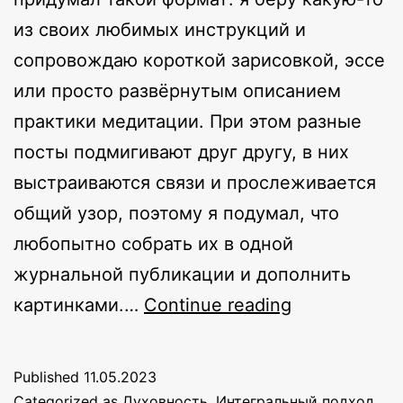
из своих любимых инструкций и
сопровождаю короткой зарисовкой, эссе
или просто развёрнутым описанием
практики медитации. При этом разные
посты подмигивают друг другу, в них
выстраиваются связи и прослеживается
общий узор, поэтому я подумал, что
любопытно собрать их в одной
журнальной публикации и дополнить
Канал
картинками.…
Continue reading
формы
и
Published
11.05.2023
пустоты.
Categorized as
Духовность
,
Интегральный подход
,