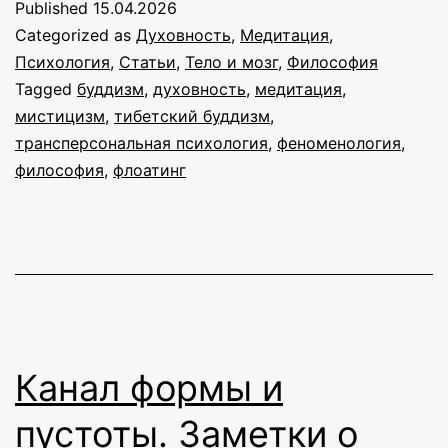
Published
15.04.2026
Categorized as
Духовность
,
Медитация
,
Психология
,
Статьи
,
Тело и мозг
,
Философия
Tagged
буддизм
,
духовность
,
медитация
,
мистицизм
,
тибетский буддизм
,
трансперсональная психология
,
феноменология
,
философия
,
флоатинг
Канал формы и
пустоты. Заметки о