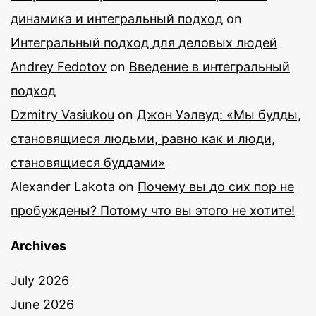
динамика и интегральный подход
on
Интегральный подход для деловых людей
Andrey Fedotov
on
Введение в интегральный
подход
Dzmitry Vasiukou
on
Джон Уэлвуд: «Мы будды,
становящиеся людьми, равно как и люди,
становящиеся буддами»
Alexander Lakota
on
Почему вы до сих пор не
пробуждены? Потому что вы этого не хотите!
Archives
July 2026
June 2026