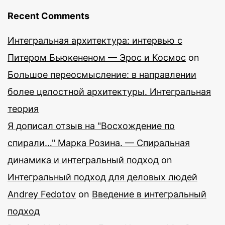
Recent Comments
Интегральная архитектура: интервью с
Питером Бьюкененом — Эрос и Космос
on
Большое переосмысление: в направлении
более целостной архитектуры. Интегральная
теория
Я дописал отзыв на "Восхождение по
спирали…" Марка Розина. — Спиральная
динамика и интегральный подход
on
Интегральный подход для деловых людей
Andrey Fedotov
on
Введение в интегральный
подход