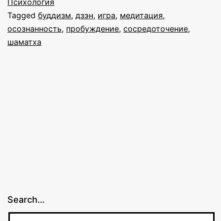
потерять
Психология
Tagged
буддизм
,
дзэн
,
игра
,
медитация
,
осознанность
,
пробуждение
,
сосредоточение
,
шаматха
Search…