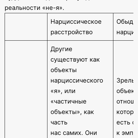
реальности «не-я».
​Нарциссическое
Обыде
расстройство
нарци
Другие
существуют как
объекты
нарциссического
Зрелы
«я», или
объек
«частичные
отноше
объекты», как
котор
часть
есть с
нас самих. Они
к эмпа