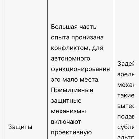
​Большая часть
опыта пронизана
конфликтом, для
автономного
Задей
функционирования
зрелы
эго мало места.
механ
Примитивные
такие 
защитные
вытесн
механизмы
подавл
включают
Защиты
сублим
проективную
альтру