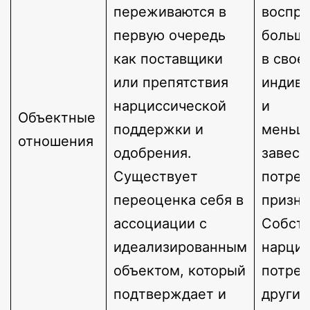
переживаются в
воспри
первую очередь
больше
как поставщики
в свое
или препятствия
индиви
нарциссической
и
​Объектные
поддержки и
меньше
отношения
одобрения.
завесу
Существует
потреб
переоценка себя в
призна
ассоциации с
Собст
идеализированным
нарцис
объектом, который
потреб
подтверждает и
других