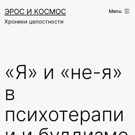
Skip
ЭРОС И КОСМОС
Menu
to
Хроники целостности
content
«Я» и «не-я»
в
психотерапи