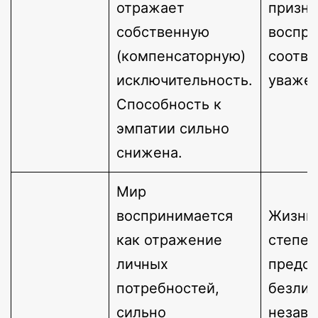
отражает
призна
собственную
воспри
(компенсаторную)
соотв
исключительность.
уваже
Способность к
эмпатии сильно
снижена.
​Мир
воспринимается
Жизнь 
как отражение
степен
личных
предст
потребностей,
безлич
сильно
незави