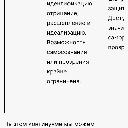
идентификацию,
защита
отрицание,
Досту
расщепление и
значи
идеализацию.
саморе
Возможность
прозре
самосознания
или прозрения
крайне
ограничена.
На этом континууме мы можем