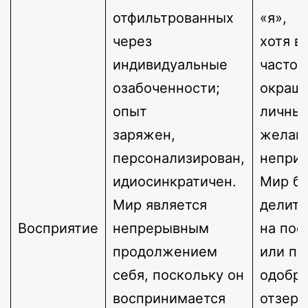
отфильтрованных
«я»,
через
хотя в
индивидуальные
часто
озабоченности;
окраш
опыт
личны
заряжен,
желан
персонализирован,
неприя
идиосинкратичен.
Мир б
Мир является
делитс
Восприятие
непрерывным
на пос
продолжением
или по
себя, поскольку он
одобре
воспринимается
отзерк