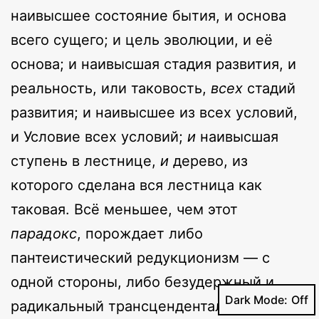
наивысшее состояние бытия, и основа
всего сущего; и цель эволюции, и её
основа; и наивысшая стадия развития, и
реальность, или таковость,
всех
стадий
развития; и наивысшее из всех условий,
и Условие всех условий;
и
наивысшая
ступень в лестнице,
и
дерево, из
которого сделана вся лестница как
таковая. Всё меньшее, чем этот
парадокс
, порождает либо
пантеистический редукционизм — с
одной стороны, либо безудержный и
Dark Mode:
радикальный трансцендентализм — с