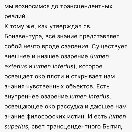
мы возносимся до трансцендентных
реалий.
К тому же, как утверждал св.
Бонавентура, всё знание представляет
собой нечто вроде
озарения
. Существует
внешнее и низшее озарение (
lumen
exterius
и
lumen inferius
), которое
освещает око плоти и открывает нам
знания чувственных объектов. Есть
внутреннее озарение
lumen interius
,
освещающее око рассудка и дающее нам
знание философских истин. И есть
lumen
superius
, свет трансцендентного Бытия,