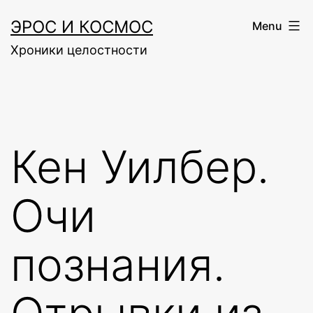
Skip
ЭРОС И КОСМОС
Menu
to
Хроники целостности
content
Кен Уилбер.
Очи
познания.