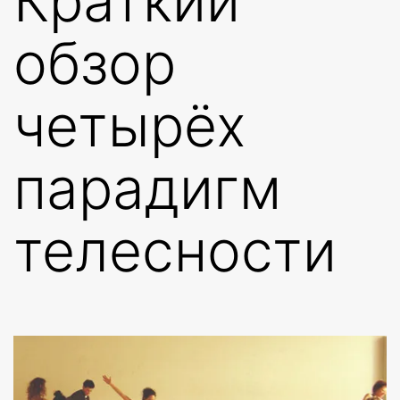
Краткий
обзор
четырёх
парадигм
телесности