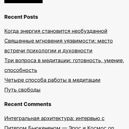
Recent Posts
Когда энергия становится необузданной
Священные мгновения уязвимости: место
встречи психологии и духовности
Три вопроса в медитации: готовность, умение,
способность
Четыре способа работы в медитации
Путь свободы
Recent Comments
Интегральная архитектура: интервью с
Питером Бьюкененом — Эрос и Космос
on