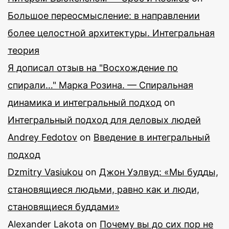
Большое переосмысление: в направлении
более целостной архитектуры. Интегральная
теория
Я дописал отзыв на "Восхождение по
спирали…" Марка Розина. — Спиральная
динамика и интегральный подход
on
Интегральный подход для деловых людей
Andrey Fedotov
on
Введение в интегральный
подход
Dzmitry Vasiukou
on
Джон Уэлвуд: «Мы будды,
становящиеся людьми, равно как и люди,
становящиеся буддами»
Alexander Lakota
on
Почему вы до сих пор не