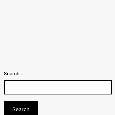
анатм
Search…