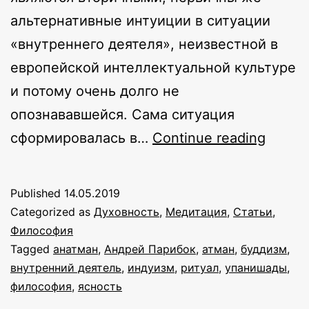
альтернативные интуиции в ситуации
«внутреннего деятеля», неизвестной в
европейской интеллектуальной культуре
и потому очень долго не
опознававшейся. Сама ситуация
Преде
сформировалась в…
Continue reading
основ
индий
Published
14.05.2019
филос
Categorized as
Духовность
,
Медитация
,
Статьи
,
спора
Философия
Tagged
анатман
,
Андрей Парибок
,
атман
,
буддизм
,
об
внутренний деятель
,
индуизм
,
ритуал
,
упанишады
,
атман
философия
,
ясность
и